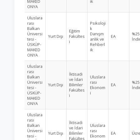
MAKED
ik
ONYA
Uluslara
rası
Psikoloji
Balkan
k
Eğitim
Üniversi
Danışm
%25
Yurt Dışı
Fakültes
EA
tesi -
anlık ve
İndi
i
ÜSKÜP-
Rehberl
MAKED
ik
ONYA
Uluslara
rası
İktisadi
Balkan
Uluslara
ve İdari
Üniversi
rası
%25
Yurt Dışı
Bilimler
EA
tesi -
Ekonom
İndi
Fakültes
ÜSKÜP-
i
i
MAKED
ONYA
Uluslara
rası
İktisadi
Balkan
Uluslara
ve İdari
Üniversi
rası
Yurt Dışı
Bilimler
EA
Ücre
tesi -
Ekonom
Fakültes