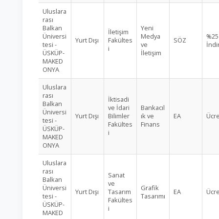
Uluslara
rası
Balkan
Yeni
İletişim
Üniversi
Medya
%25
Yurt Dışı
Fakültes
SÖZ
tesi -
ve
İndi
i
ÜSKÜP-
İletişim
MAKED
ONYA
Uluslara
rası
İktisadi
Balkan
ve İdari
Bankacıl
Üniversi
Yurt Dışı
Bilimler
ık ve
EA
Ücre
tesi -
Fakültes
Finans
ÜSKÜP-
i
MAKED
ONYA
Uluslara
rası
Sanat
Balkan
ve
Üniversi
Grafik
Yurt Dışı
Tasarım
EA
Ücre
tesi -
Tasarımı
Fakültes
ÜSKÜP-
i
MAKED