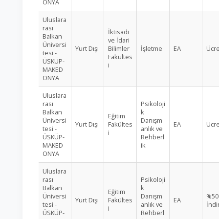
ONYA
Uluslara
rası
İktisadi
Balkan
ve İdari
Üniversi
Yurt Dışı
Bilimler
İşletme
EA
Ücre
tesi -
Fakültes
ÜSKÜP-
i
MAKED
ONYA
Uluslara
rası
Psikoloji
Balkan
k
Eğitim
Üniversi
Danışm
Yurt Dışı
Fakültes
EA
Ücre
tesi -
anlık ve
i
ÜSKÜP-
Rehberl
MAKED
ik
ONYA
Uluslara
rası
Psikoloji
Balkan
k
Eğitim
Üniversi
Danışm
%50
Yurt Dışı
Fakültes
EA
tesi -
anlık ve
İndi
i
ÜSKÜP-
Rehberl