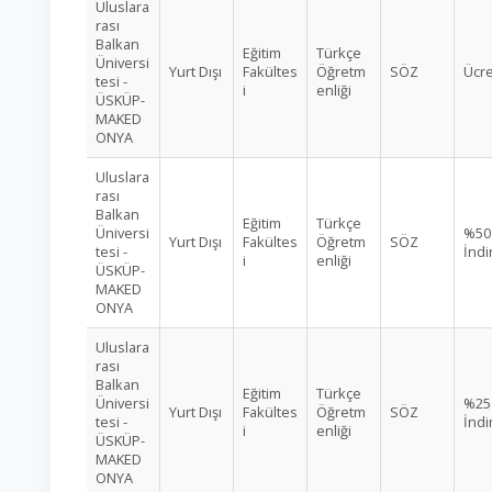
Uluslara
rası
Balkan
Eğitim
Türkçe
Üniversi
Yurt Dışı
Fakültes
Öğretm
SÖZ
Ücre
tesi -
i
enliği
ÜSKÜP-
MAKED
ONYA
Uluslara
rası
Balkan
Eğitim
Türkçe
Üniversi
%50
Yurt Dışı
Fakültes
Öğretm
SÖZ
tesi -
İndi
i
enliği
ÜSKÜP-
MAKED
ONYA
Uluslara
rası
Balkan
Eğitim
Türkçe
Üniversi
%25
Yurt Dışı
Fakültes
Öğretm
SÖZ
tesi -
İndi
i
enliği
ÜSKÜP-
MAKED
ONYA