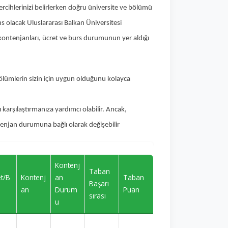
rcihlerinizi belirlerken doğru üniversite ve bölümü
ns olacak Uluslararası Balkan Üniversitesi
 kontenjanları, ücret ve burs durumunun yer aldığı
bölümlerin sizin için uygun olduğunu kolayca
 karşılaştırmanıza yardımcı olabilir. Ancak,
ntenjan durumuna bağlı olarak değişebilir
Kontenj
Taban
et/B
Kontenj
an
Taban
Başarı
an
Durum
Puan
sırası
u