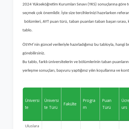
2024 Yükseköğretim Kurumları Sınavı (YKS) sonuçlarına göre te
seçmek çok önemlidir. İşte size tercihlerinizi hazırlarken refera
bölümleri, AYT puan türü, taban puanları taban başarı sırası,
tablo.
ÖSYM’nin güncel verileriyle hazırladığımız bu tabloyla, hangi 
görebilirsiniz.
Bu tablo, farklı üniversitelerin ve bölümlerinin taban puanlarını
yerleşme sonuçları, başvuru yaptığınız yılın koşullarına ve ko
Üniversi
Üniversi
Progra
Puan
Ücr
Fakülte
te
te Türü
m
Türü
urs
Uluslara