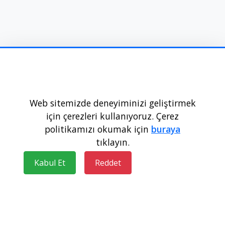
Web sitemizde deneyiminizi geliştirmek
için çerezleri kullanıyoruz. Çerez
politikamızı okumak için
buraya
tıklayın.
wikipuan.com © 2024
Kabul Et
Reddet
Hakkımızda
Gizlilik
Kullanım Koşulları
Blog
Güncel