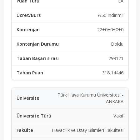
EA
%50 İndirimli
22+0+0+0+0
Doldu
299121
318,14446
Türk Hava Kurumu Üniversitesi -
ANKARA
Vakıf
Havacılık ve Uzay Bilimleri Fakültesi