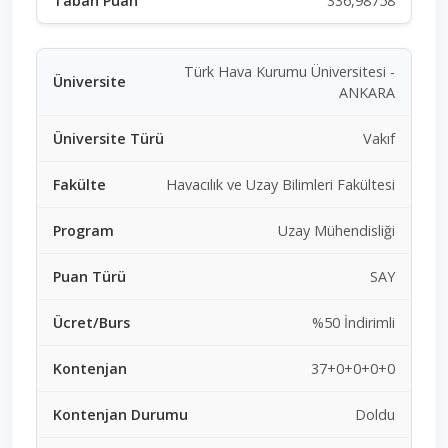
336,98758
Türk Hava Kurumu Üniversitesi -
ANKARA
Vakıf
Havacılık ve Uzay Bilimleri Fakültesi
Uzay Mühendisliği
SAY
%50 İndirimli
37+0+0+0+0
Doldu