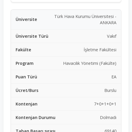
Türk Hava Kurumu Üniversitesi -
ANKARA
Vakıf
İşletme Fakültesi
Havacılık Yönetimi (Fakülte)
EA
Burslu
7+0+1+0+1
Dolmadı
69140