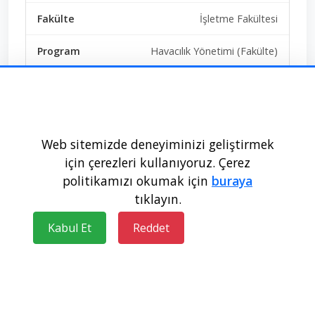
İşletme Fakültesi
Havacılık Yönetimi (Fakülte)
EA
%50 İndirimli
Web sitemizde deneyiminizi geliştirmek
42+0+0+0+0
için çerezleri kullanıyoruz. Çerez
politikamızı okumak için
buraya
Doldu
tıklayın.
412353
Kabul Et
Reddet
300,02231
Türk Hava Kurumu Üniversitesi -
ANKARA