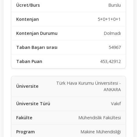
Burslu
5+0+1+0+1
Dolmadı
54967
453,42912
Türk Hava Kurumu Üniversitesi -
ANKARA
Vakıf
Mühendislik Fakültesi
Makine Mühendisliği