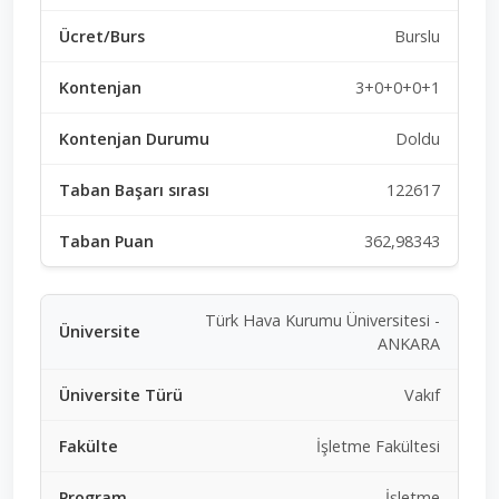
Burslu
3+0+0+0+1
Doldu
122617
362,98343
Türk Hava Kurumu Üniversitesi -
ANKARA
Vakıf
İşletme Fakültesi
İşletme