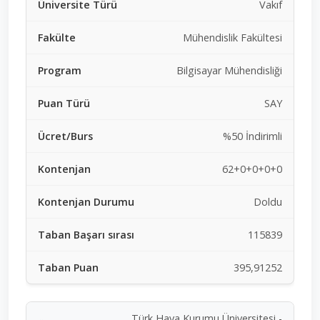
Vakıf
Mühendislik Fakültesi
Bilgisayar Mühendisliği
SAY
%50 İndirimli
62+0+0+0+0
Doldu
115839
395,91252
Türk Hava Kurumu Üniversitesi -