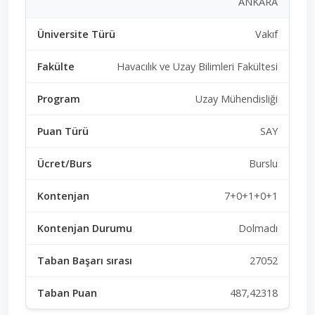
ANKARA
Vakıf
Havacılık ve Uzay Bilimleri Fakültesi
Uzay Mühendisliği
SAY
Burslu
7+0+1+0+1
Dolmadı
27052
487,42318