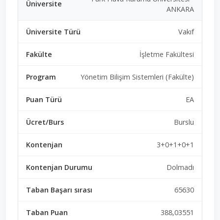
ANKARA
Vakıf
İşletme Fakültesi
Yönetim Bilişim Sistemleri (Fakülte)
EA
Burslu
3+0+1+0+1
Dolmadı
65630
388,03551