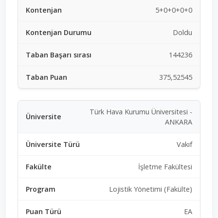
5+0+0+0+0
Doldu
144236
375,52545
Türk Hava Kurumu Üniversitesi -
ANKARA
Vakıf
İşletme Fakültesi
Lojistik Yönetimi (Fakülte)
EA