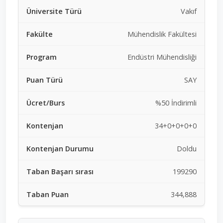
Vakıf
Mühendislik Fakültesi
Endüstri Mühendisliği
SAY
%50 İndirimli
34+0+0+0+0
Doldu
199290
344,888