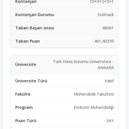
10+0+2+0+1
Dolmadı
48061
461,40359
Türk Hava Kurumu Üniversitesi -
ANKARA
Vakıf
Mühendislik Fakültesi
Endüstri Mühendisliği
SAY