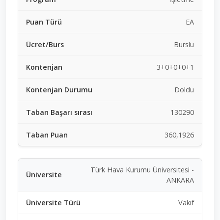
EA
Burslu
3+0+0+0+1
Doldu
130290
360,1926
Türk Hava Kurumu Üniversitesi -
ANKARA
Vakıf