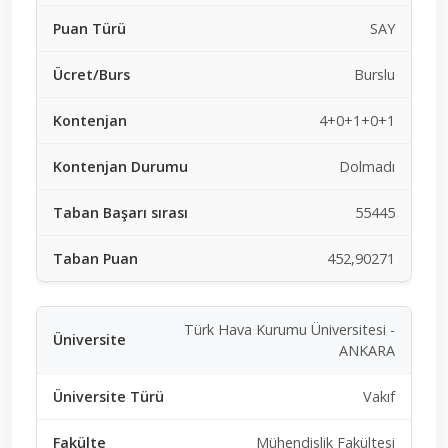
SAY
Burslu
4+0+1+0+1
Dolmadı
55445
452,90271
Türk Hava Kurumu Üniversitesi -
ANKARA
Vakıf
Mühendislik Fakültesi