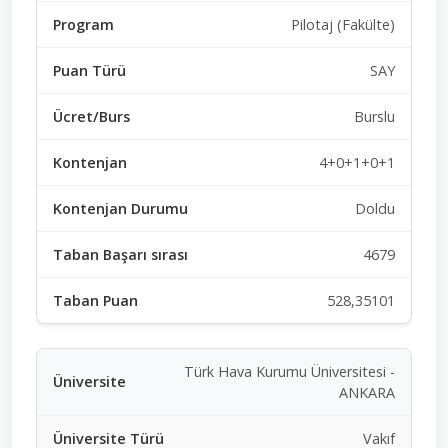
Pilotaj (Fakülte)
SAY
Burslu
4+0+1+0+1
Doldu
4679
528,35101
Türk Hava Kurumu Üniversitesi -
ANKARA
Vakıf