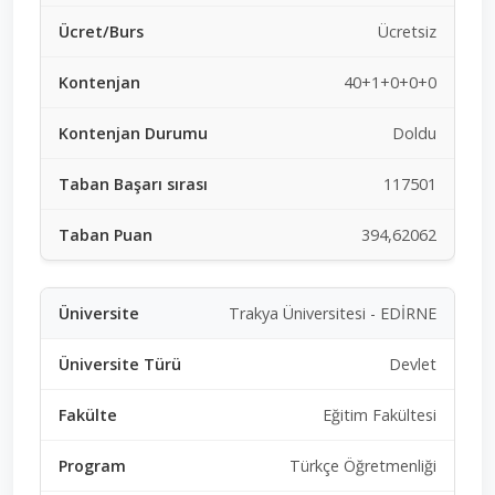
Ücretsiz
40+1+0+0+0
Doldu
117501
394,62062
Trakya Üniversitesi - EDİRNE
Devlet
Eğitim Fakültesi
Türkçe Öğretmenliği