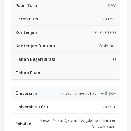
SAY
Ücretli
10+0+0+0+0
Dolmadı
0
---
Trakya Üniversitesi - EDİRNE
Devlet
Keşan Yusuf Çapraz Uygulamalı Bilimler
Yüksekokulu