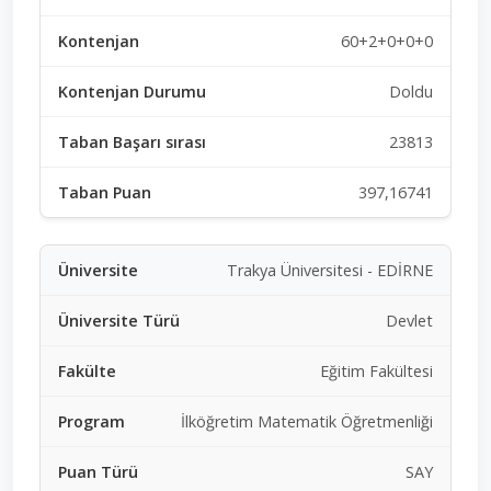
60+2+0+0+0
Doldu
23813
397,16741
Trakya Üniversitesi - EDİRNE
Devlet
Eğitim Fakültesi
İlköğretim Matematik Öğretmenliği
SAY