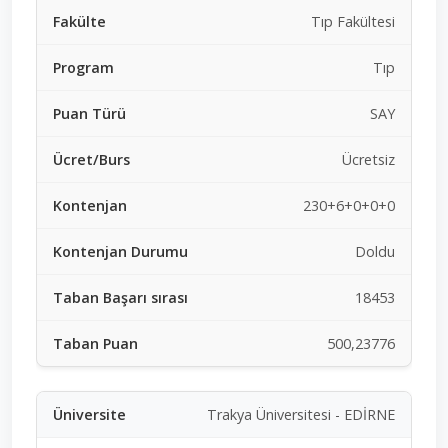
Tıp Fakültesi
Tıp
SAY
Ücretsiz
230+6+0+0+0
Doldu
18453
500,23776
Trakya Üniversitesi - EDİRNE