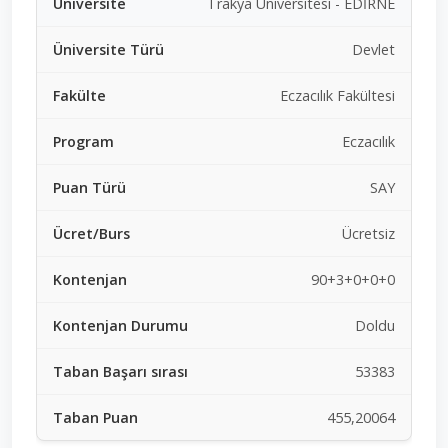
Trakya Üniversitesi - EDİRNE
Devlet
Eczacılık Fakültesi
Eczacılık
SAY
Ücretsiz
90+3+0+0+0
Doldu
53383
455,20064