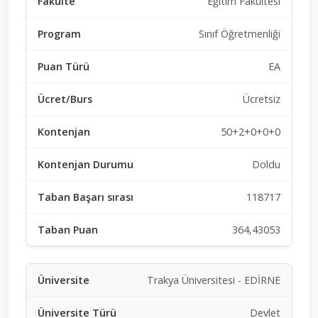
Eğitim Fakültesi
Sınıf Öğretmenliği
EA
Ücretsiz
50+2+0+0+0
Doldu
118717
364,43053
Trakya Üniversitesi - EDİRNE
Devlet