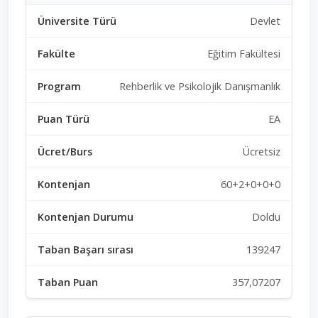
Devlet
Eğitim Fakültesi
Rehberlik ve Psikolojik Danışmanlık
EA
Ücretsiz
60+2+0+0+0
Doldu
139247
357,07207