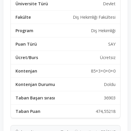
Devlet
Diş Hekimliği Fakültesi
Diş Hekimliği
SAY
Ücretsiz
85+3+0+0+0
Doldu
36903
474,55218