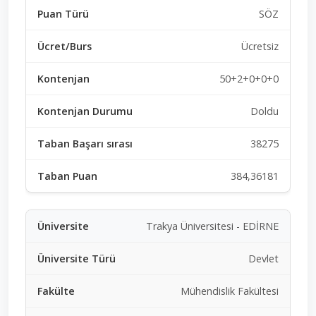
SÖZ
Ücretsiz
50+2+0+0+0
Doldu
38275
384,36181
Trakya Üniversitesi - EDİRNE
Devlet
Mühendislik Fakültesi