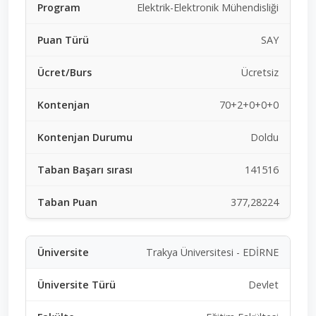
Elektrik-Elektronik Mühendisliği
SAY
Ücretsiz
70+2+0+0+0
Doldu
141516
377,28224
Trakya Üniversitesi - EDİRNE
Devlet