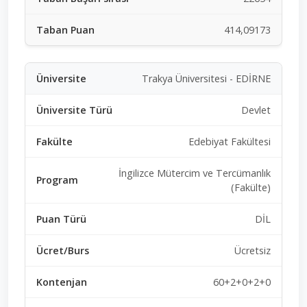
414,09173
Trakya Üniversitesi - EDİRNE
Devlet
Edebiyat Fakültesi
İngilizce Mütercim ve Tercümanlık
(Fakülte)
DİL
Ücretsiz
60+2+0+2+0