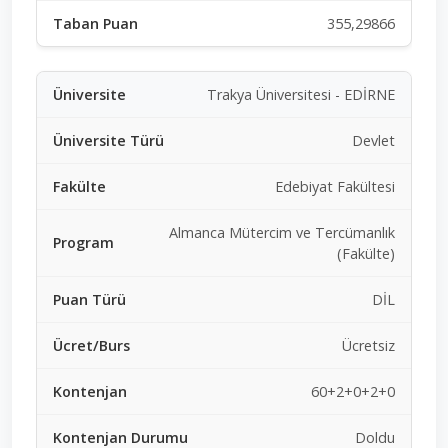
355,29866
Trakya Üniversitesi - EDİRNE
Devlet
Edebiyat Fakültesi
Almanca Mütercim ve Tercümanlık
(Fakülte)
DİL
Ücretsiz
60+2+0+2+0
Doldu