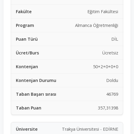
Eğitim Fakültesi
Almanca Öğretmenliği
DİL
Ücretsiz
50+2+0+0+0
Doldu
46769
357,31398
Trakya Üniversitesi - EDİRNE