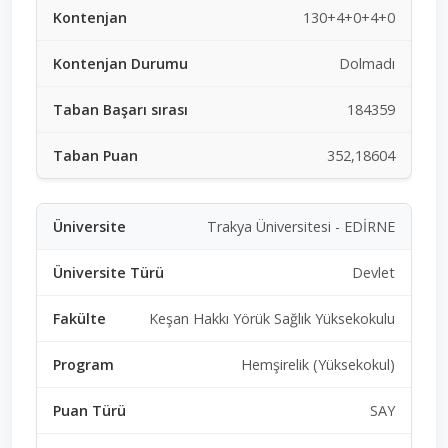
130+4+0+4+0
Dolmadı
184359
352,18604
Trakya Üniversitesi - EDİRNE
Devlet
Keşan Hakkı Yörük Sağlık Yüksekokulu
Hemşirelik (Yüksekokul)
SAY