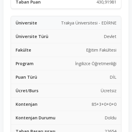
430,91981
Trakya Üniversitesi - EDİRNE
Devlet
Eğitim Fakültesi
İngilizce Öğretmenliği
DİL
Ücretsiz
85+3+0+0+0
Doldu
22654