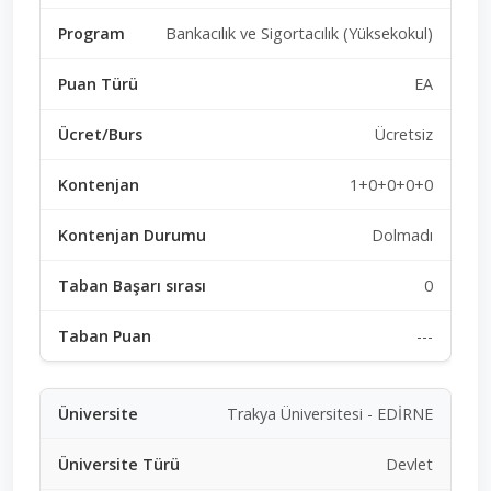
Bankacılık ve Sigortacılık (Yüksekokul)
EA
Ücretsiz
1+0+0+0+0
Dolmadı
0
---
Trakya Üniversitesi - EDİRNE
Devlet