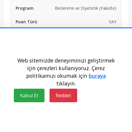
Beslenme ve Diyetetik (Fakülte)
SAY
Ücretsiz
70+2+0+2+0
Web sitemizde deneyiminizi geliştirmek
Dolmadı
için çerezleri kullanıyoruz. Çerez
politikamızı okumak için
buraya
258311
tıklayın.
320,98452
Kabul Et
Reddet
Trakya Üniversitesi - EDİRNE
Devlet