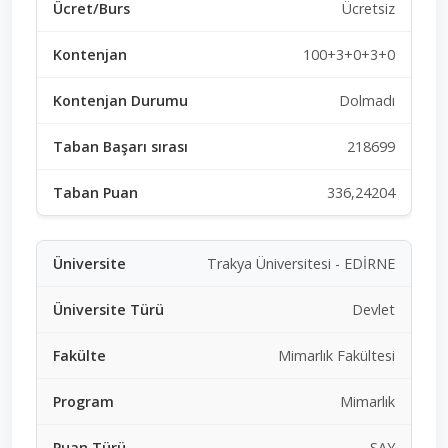
Ücretsiz
100+3+0+3+0
Dolmadı
218699
336,24204
Trakya Üniversitesi - EDİRNE
Devlet
Mimarlık Fakültesi
Mimarlık
SAY