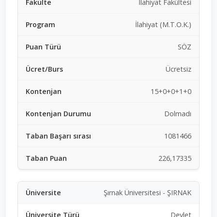
İlahiyat Fakültesi
İlahiyat (M.T.O.K.)
SÖZ
Ücretsiz
15+0+0+1+0
Dolmadı
1081466
226,17335
Şırnak Üniversitesi - ŞIRNAK
Devlet