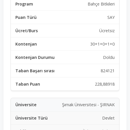
Bahçe Bitkileri
SAY
Ücretsiz
30+1+0+1+0
Doldu
824121
228,88918
Şırnak Üniversitesi - ŞIRNAK
Devlet