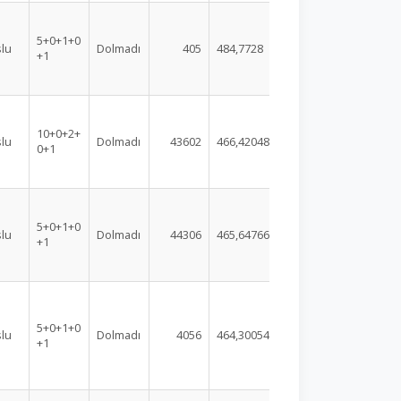
5+0+1+0
lu
Dolmadı
405
484,7728
+1
10+0+2+
lu
Dolmadı
43602
466,42048
0+1
5+0+1+0
lu
Dolmadı
44306
465,64766
+1
5+0+1+0
lu
Dolmadı
4056
464,30054
+1