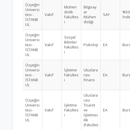
Özyeğin
Mühen
Bilgisay
Üniversi
dislik
ar
%50
tesi -
Vakıf
SAY
Fakültes
Mühen
İndi
İSTANB
i
disliği
UL
Özyeğin
Sosyal
Üniversi
Bilimler
tesi -
Vakıf
Psikoloji
EA
Burs
Fakültes
İSTANB
i
UL
Özyeğin
Üniversi
İşletme
Uluslara
tesi -
Vakıf
Fakültes
rası
EA
Burs
İSTANB
i
Finans
UL
Uluslara
Özyeğin
rası
Üniversi
İşletme
Ticaret
tesi -
Vakıf
Fakültes
ve
EA
Burs
İSTANB
i
İşletmec
UL
ilik
(Fakülte)