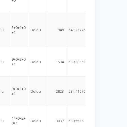
+0
5+0+1+0
lu
Doldu
948
543,23776
+1
9+0+2+0
lu
Doldu
1534
539,80868
+1
9+0+1+0
lu
Doldu
2823
534,41076
+1
14+0+2+
lu
Doldu
3937
530,5533
0+1