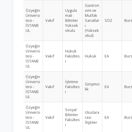
Gastron
Özyeğin
Uygula
omi ve
Üniversi
malı
Mutfak
tesi -
Vakıf
Bilimler
Sanatlar
SÖZ
Burs
İSTANB
Yüksek
ı
UL
okulu
(Yüksek
okul)
Özyeğin
Üniversi
Hukuk
tesi -
Vakıf
Fakültes
Hukuk
EA
Burs
İSTANB
i
UL
Özyeğin
Üniversi
İşletme
Girişimci
tesi -
Vakıf
Fakültes
EA
Burs
lik
İSTANB
i
UL
Özyeğin
Sosyal
Üniversi
Uluslara
Bilimler
tesi -
Vakıf
rası
EA
Burs
Fakültes
İSTANB
İlişkiler
i
UL