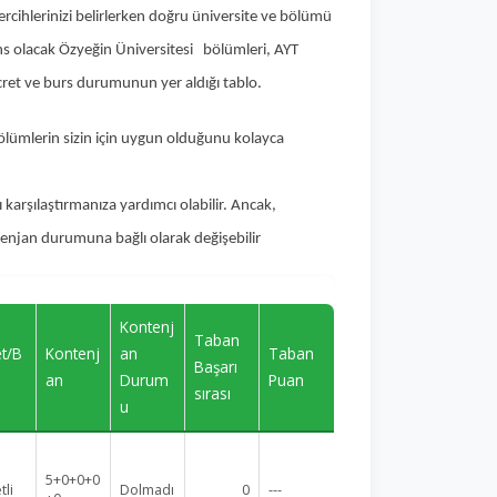
rcihlerinizi belirlerken doğru üniversite ve bölümü
rans olacak Özyeğin Üniversitesi bölümleri, AYT
ücret ve burs durumunun yer aldığı tablo.
bölümlerin sizin için uygun olduğunu kolayca
 karşılaştırmanıza yardımcı olabilir. Ancak,
ntenjan durumuna bağlı olarak değişebilir
Kontenj
Taban
et/B
Kontenj
an
Taban
Başarı
an
Durum
Puan
sırası
u
5+0+0+0
tli
Dolmadı
0
---