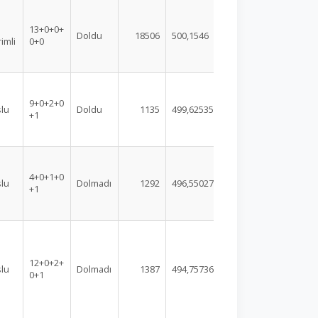
13+0+0+
Doldu
18506
500,1546
rimli
0+0
9+0+2+0
lu
Doldu
1135
499,62535
+1
4+0+1+0
lu
Dolmadı
1292
496,55027
+1
12+0+2+
lu
Dolmadı
1387
494,75736
0+1