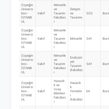
Özyeğin
Mimarlık
Üniversi
ve
İletişim
tesi -
Vakıf
Tasarım
ve
SÖZ
Burs
İSTANB
Fakültes
Tasarımı
UL
i
Özyeğin
Mimarlık
Üniversi
ve
tesi -
Vakıf
Tasarım
Mimarlık
SAY
Burs
İSTANB
Fakültes
UL
i
Özyeğin
Mimarlık
Endüstri
Üniversi
ve
yel
tesi -
Vakıf
Tasarım
SAY
Burs
Tasarım
İSTANB
Fakültes
(Fakülte)
UL
i
Havacılı
Özyeğin
Havacılı
k ve
Üniversi
k
Uzay
tesi -
Vakıf
Yönetim
EA
Burs
Bilimleri
İSTANB
i
Fakültes
UL
(Fakülte)
i