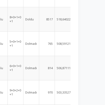
8+0+1+0
lu
Doldu
8517
518,64022
+1
5+0+1+0
lu
Dolmadı
765
508,59121
+1
6+0+1+0
lu
Dolmadı
814
506,87111
+1
9+0+2+0
lu
Dolmadı
970
503,33527
+1