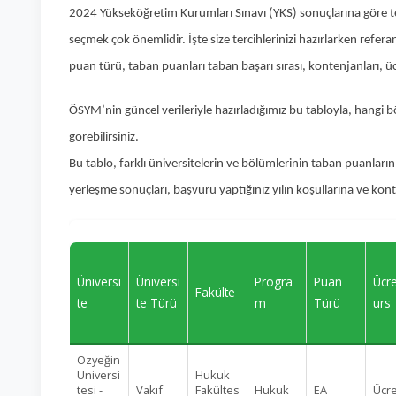
2024 Yükseköğretim Kurumları Sınavı (YKS) sonuçlarına göre te
seçmek çok önemlidir. İşte size tercihlerinizi hazırlarken refe
puan türü, taban puanları taban başarı sırası, kontenjanları, 
ÖSYM’nin güncel verileriyle hazırladığımız bu tabloyla, hangi 
görebilirsiniz.
Bu tablo, farklı üniversitelerin ve bölümlerinin taban puanlarını
yerleşme sonuçları, başvuru yaptığınız yılın koşullarına ve ko
Üniversi
Üniversi
Progra
Puan
Ücr
Fakülte
te
te Türü
m
Türü
urs
Özyeğin
Üniversi
Hukuk
tesi -
Vakıf
Fakültes
Hukuk
EA
Ücre