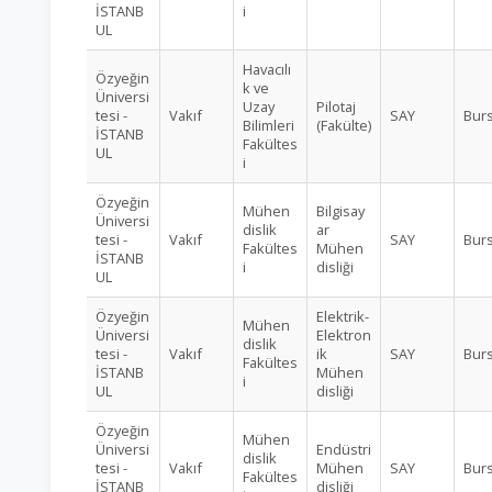
İSTANB
i
UL
Havacılı
Özyeğin
k ve
Üniversi
Uzay
Pilotaj
tesi -
Vakıf
SAY
Burs
Bilimleri
(Fakülte)
İSTANB
Fakültes
UL
i
Özyeğin
Mühen
Bilgisay
Üniversi
dislik
ar
tesi -
Vakıf
SAY
Burs
Fakültes
Mühen
İSTANB
i
disliği
UL
Özyeğin
Elektrik-
Mühen
Üniversi
Elektron
dislik
tesi -
Vakıf
ik
SAY
Burs
Fakültes
İSTANB
Mühen
i
UL
disliği
Özyeğin
Mühen
Üniversi
Endüstri
dislik
tesi -
Vakıf
Mühen
SAY
Burs
Fakültes
İSTANB
disliği