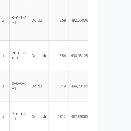
9+0+1+0
lu
Doldu
269
492,55036
+1
20+0+3+
lu
Dolmadı
1584
490,95125
0+1
3+0+0+0
lu
Doldu
1719
488,73191
+1
7+0+1+0
lu
Dolmadı
1812
487,39085
+1