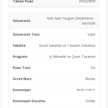
355,87859
Nuh Naci Yazgan Üniversitesi -
KAYSERİ
Vakıf
Güzel Sanatlar ve Tasarım Fakültesi
İç Mimarlık ve Çevre Tasarımı
EA
Burslu
9+0+1+0+1
Doldu