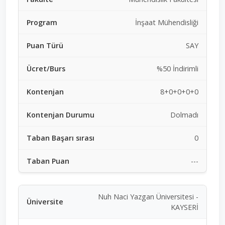
İnşaat Mühendisliği
SAY
%50 İndirimli
8+0+0+0+0
Dolmadı
0
---
Nuh Naci Yazgan Üniversitesi -
KAYSERİ