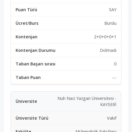
SAY
Burslu
2+0+0+0+1
Dolmadı
0
---
Nuh Naci Yazgan Üniversitesi -
KAYSERİ
Vakıf
Mühendislik Fakültesi