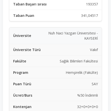
193357
341,04517
Nuh Naci Yazgan Üniversitesi -
KAYSERİ
Vakıf
Sağlık Bilimleri Fakültesi
Hemşirelik (Fakülte)
SAY
%50 İndirimli
32+0+0+0+0