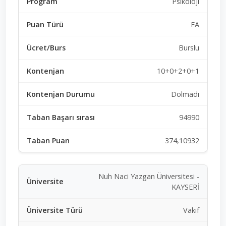
Psikoloji
EA
Burslu
10+0+2+0+1
Dolmadı
94990
374,10932
Nuh Naci Yazgan Üniversitesi -
KAYSERİ
Vakıf