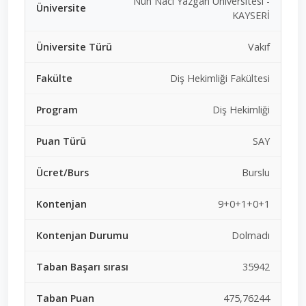
Nuh Naci Yazgan Üniversitesi -
KAYSERİ
Vakıf
Diş Hekimliği Fakültesi
Diş Hekimliği
SAY
Burslu
9+0+1+0+1
Dolmadı
35942
475,76244