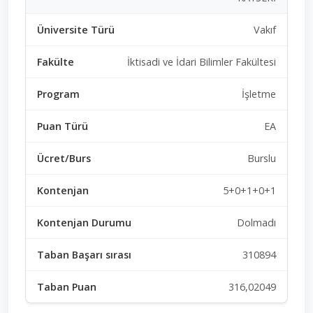
Vakıf
İktisadi ve İdari Bilimler Fakültesi
İşletme
EA
Burslu
5+0+1+0+1
Dolmadı
310894
316,02049