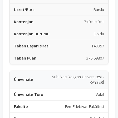
Burslu
7+0+1+0+1
Doldu
143957
375,69807
Nuh Naci Yazgan Üniversitesi -
KAYSERİ
Vakıf
Fen-Edebiyat Fakültesi