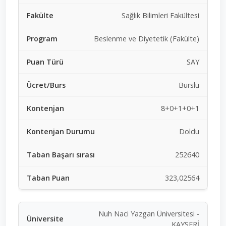
Sağlık Bilimleri Fakültesi
Beslenme ve Diyetetik (Fakülte)
SAY
Burslu
8+0+1+0+1
Doldu
252640
323,02564
Nuh Naci Yazgan Üniversitesi -
KAYSERİ