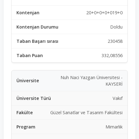
20+0+0+0+019+0
Doldu
230458
332,08556
Nuh Naci Yazgan Üniversitesi -
KAYSERİ
Vakıf
Güzel Sanatlar ve Tasarım Fakültesi
Mimarlık