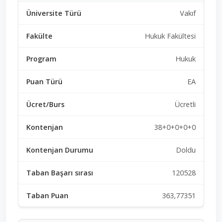
Vakıf
Hukuk Fakültesi
Hukuk
EA
Ücretli
38+0+0+0+0
Doldu
120528
363,77351