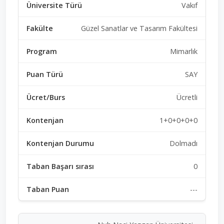
Vakıf
Güzel Sanatlar ve Tasarım Fakültesi
Mimarlık
SAY
Ücretli
1+0+0+0+0
Dolmadı
0
---