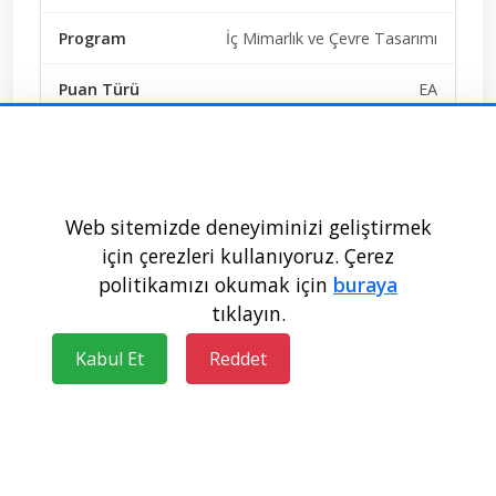
İç Mimarlık ve Çevre Tasarımı
EA
%50 İndirimli
30+0+0+0+0
Web sitemizde deneyiminizi geliştirmek
Doldu
için çerezleri kullanıyoruz. Çerez
politikamızı okumak için
buraya
496763
tıklayın.
288,85698
Kabul Et
Reddet
Nuh Naci Yazgan Üniversitesi -
KAYSERİ