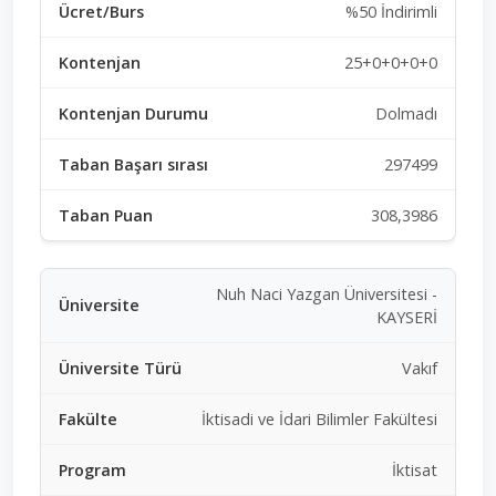
%50 İndirimli
25+0+0+0+0
Dolmadı
297499
308,3986
Nuh Naci Yazgan Üniversitesi -
KAYSERİ
Vakıf
İktisadi ve İdari Bilimler Fakültesi
İktisat