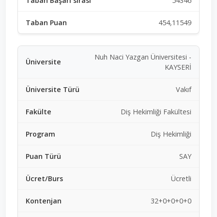
54346
454,11549
Nuh Naci Yazgan Üniversitesi -
KAYSERİ
Vakıf
Diş Hekimliği Fakültesi
Diş Hekimliği
SAY
Ücretli
32+0+0+0+0