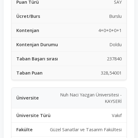
SAY
Burslu
4+0+0+0+1
Doldu
237840
328,54001
Nuh Naci Yazgan Üniversitesi -
KAYSERİ
Vakıf
Güzel Sanatlar ve Tasarım Fakültesi