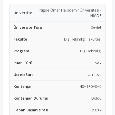
Niğde Ömer Halisdemir Üniversitesi -
NİĞDE
Devlet
Diş Hekimliği Fakültesi
Diş Hekimliği
SAY
Ücretsiz
40+1+0+0+0
Doldu
39817