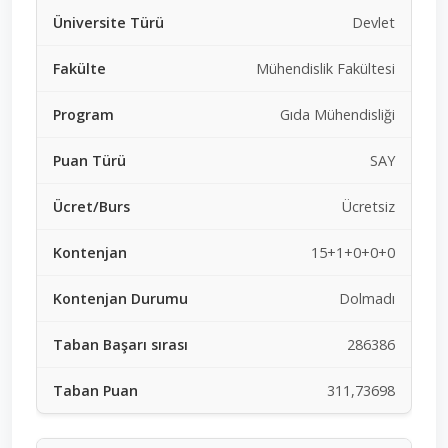
Devlet
Mühendislik Fakültesi
Gıda Mühendisliği
SAY
Ücretsiz
15+1+0+0+0
Dolmadı
286386
311,73698