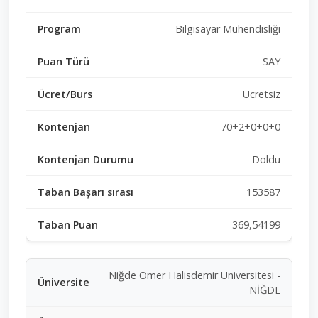
Bilgisayar Mühendisliği
SAY
Ücretsiz
70+2+0+0+0
Doldu
153587
369,54199
Niğde Ömer Halisdemir Üniversitesi -
NİĞDE