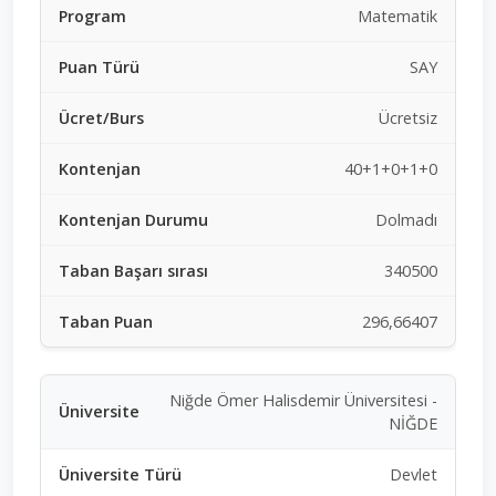
Matematik
SAY
Ücretsiz
40+1+0+1+0
Dolmadı
340500
296,66407
Niğde Ömer Halisdemir Üniversitesi -
NİĞDE
Devlet