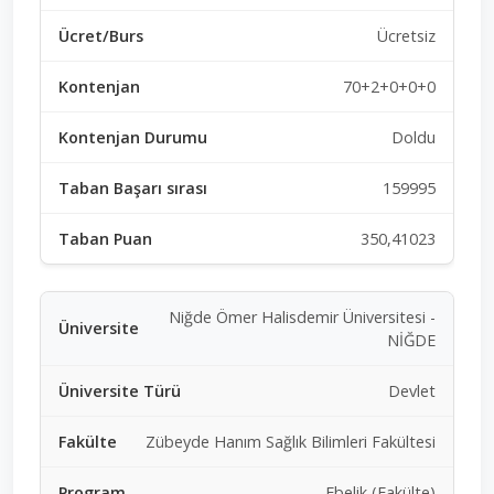
Ücretsiz
70+2+0+0+0
Doldu
159995
350,41023
Niğde Ömer Halisdemir Üniversitesi -
NİĞDE
Devlet
Zübeyde Hanım Sağlık Bilimleri Fakültesi
Ebelik (Fakülte)