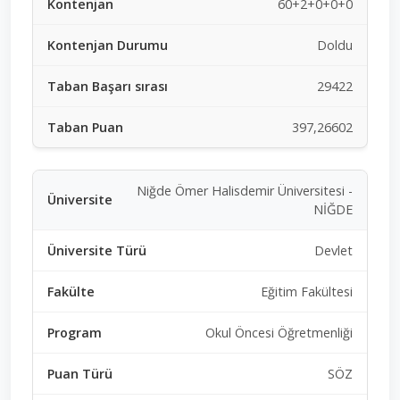
60+2+0+0+0
Doldu
29422
397,26602
Niğde Ömer Halisdemir Üniversitesi -
NİĞDE
Devlet
Eğitim Fakültesi
Okul Öncesi Öğretmenliği
SÖZ