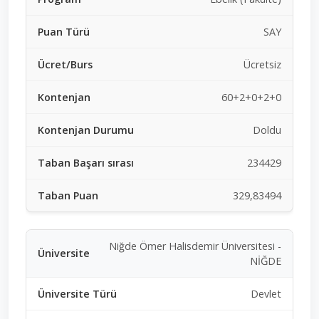
SAY
Ücretsiz
60+2+0+2+0
Doldu
234429
329,83494
Niğde Ömer Halisdemir Üniversitesi -
NİĞDE
Devlet