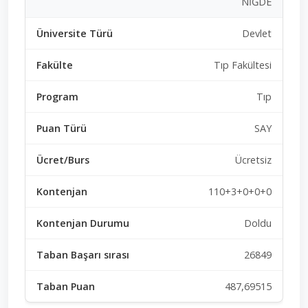
NİĞDE
Devlet
Tıp Fakültesi
Tıp
SAY
Ücretsiz
110+3+0+0+0
Doldu
26849
487,69515