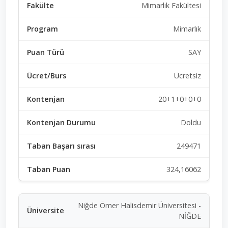
Mimarlık Fakültesi
Mimarlık
SAY
Ücretsiz
20+1+0+0+0
Doldu
249471
324,16062
Niğde Ömer Halisdemir Üniversitesi -
NİĞDE