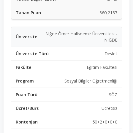
360,2137
Niğde Ömer Halisdemir Üniversitesi -
NİĞDE
Devlet
Eğitim Fakültesi
Sosyal Bilgiler Öğretmenliği
SÖZ
Ücretsiz
50+2+0+0+0