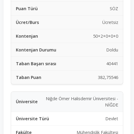
SÖZ
Ücretsiz
50+2+0+0+0
Doldu
40441
382,75546
Niğde Ömer Halisdemir Üniversitesi -
NİĞDE
Devlet
Mühendislik Fakültesi