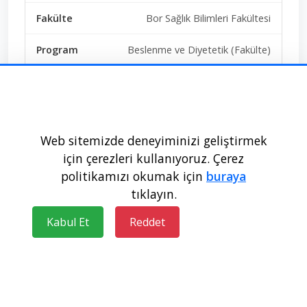
Bor Sağlık Bilimleri Fakültesi
Beslenme ve Diyetetik (Fakülte)
SAY
Ücretsiz
Web sitemizde deneyiminizi geliştirmek
50+2+0+2+0
için çerezleri kullanıyoruz. Çerez
politikamızı okumak için
buraya
Doldu
tıklayın.
344866
Kabul Et
Reddet
295,59204
Niğde Ömer Halisdemir Üniversitesi -
NİĞDE