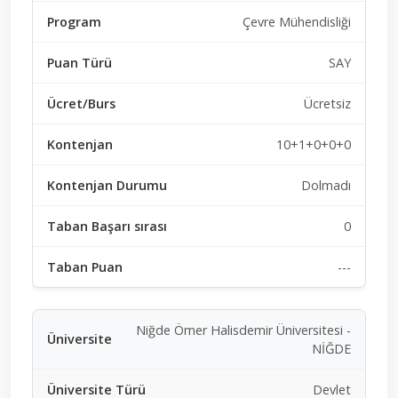
Çevre Mühendisliği
SAY
Ücretsiz
10+1+0+0+0
Dolmadı
0
---
Niğde Ömer Halisdemir Üniversitesi -
NİĞDE
Devlet