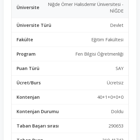
Niğde Ömer Halisdemir Üniversitesi -
NİĞDE
Devlet
Eğitim Fakültesi
Fen Bilgisi Öğretmenliği
SAY
Ücretsiz
40+1+0+0+0
Doldu
290653