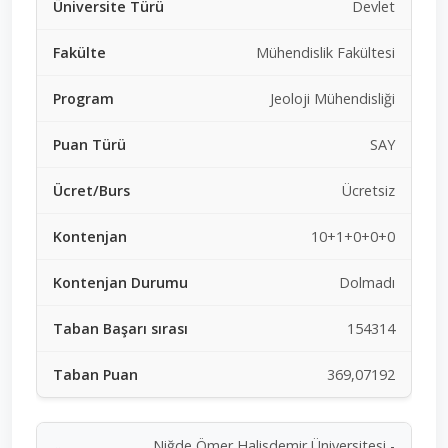
Devlet
Mühendislik Fakültesi
Jeoloji Mühendisliği
SAY
Ücretsiz
10+1+0+0+0
Dolmadı
154314
369,07192
Niğde Ömer Halisdemir Üniversitesi -