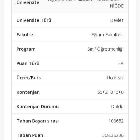
NİĞDE
Devlet
Eğitim Fakültesi
Sınıf Öğretmenliği
EA
Ücretsiz
50+2+0+0+0
Doldu
108652
368,35236