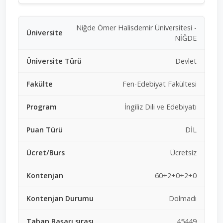
Niğde Ömer Halisdemir Üniversitesi -
NİĞDE
Devlet
Fen-Edebiyat Fakültesi
İngiliz Dili ve Edebiyatı
DİL
Ücretsiz
60+2+0+2+0
Dolmadı
45449