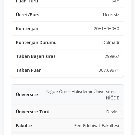
SAY
Ücretsiz
20+1+0+0+0
Dolmadı
299867
307,69971
Niğde Ömer Halisdemir Üniversitesi -
NİĞDE
Devlet
Fen-Edebiyat Fakültesi