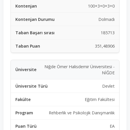
100+3+0+3+0
Dolmadı
185713
351,48906
Niğde Ömer Halisdemir Üniversitesi -
NİĞDE
Devlet
Eğitim Fakültesi
Rehberlik ve Psikolojik Danışmanlık
EA