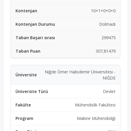
10+1+0+0+0
Dolmadı
299475
307,81479
Niğde Ömer Halisdemir Üniversitesi -
NİĞDE
Devlet
Mühendislik Fakültesi
Makine Mühendisliği