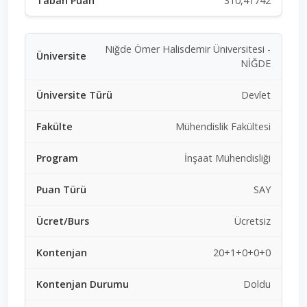
310,41742
Niğde Ömer Halisdemir Üniversitesi -
NİĞDE
Devlet
Mühendislik Fakültesi
İnşaat Mühendisliği
SAY
Ücretsiz
20+1+0+0+0
Doldu