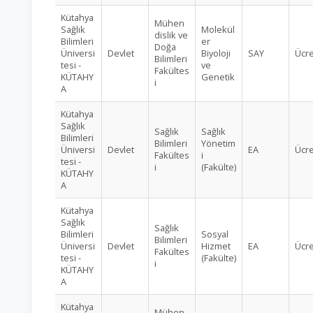
Kütahya
Mühen
Sağlık
Molekül
dislik ve
Bilimleri
er
Doğa
Üniversi
Devlet
Biyoloji
SAY
Ücre
Bilimleri
tesi -
ve
Fakültes
KÜTAHY
Genetik
i
A
Kütahya
Sağlık
Sağlık
Sağlık
Bilimleri
Bilimleri
Yönetim
Üniversi
Devlet
EA
Ücre
Fakültes
i
tesi -
i
(Fakülte)
KÜTAHY
A
Kütahya
Sağlık
Sağlık
Bilimleri
Sosyal
Bilimleri
Üniversi
Devlet
Hizmet
EA
Ücre
Fakültes
tesi -
(Fakülte)
i
KÜTAHY
A
Kütahya
Mühen