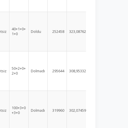
40+1+0+
tsiz
Doldu
252458
323,08762
1+0
50+2+0+
tsiz
Dolmadı
295644
308,95332
2+0
100+3+0
tsiz
Dolmadı
319960
302,07459
+3+0