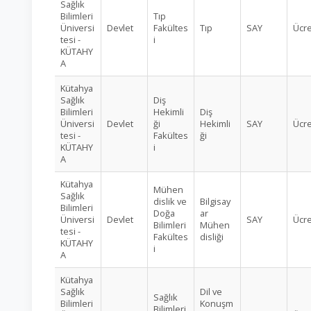
Sağlık
Bilimleri
Tıp
Üniversi
Devlet
Fakültes
Tıp
SAY
Ücre
tesi -
i
KÜTAHY
A
Kütahya
Sağlık
Diş
Bilimleri
Hekimli
Diş
Üniversi
Devlet
ği
Hekimli
SAY
Ücre
tesi -
Fakültes
ği
KÜTAHY
i
A
Kütahya
Mühen
Sağlık
dislik ve
Bilgisay
Bilimleri
Doğa
ar
Üniversi
Devlet
SAY
Ücre
Bilimleri
Mühen
tesi -
Fakültes
disliği
KÜTAHY
i
A
Kütahya
Sağlık
Dil ve
Sağlık
Bilimleri
Konuşm
Bilimleri