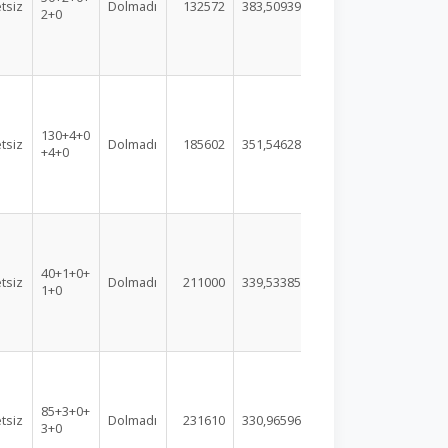
tsiz
Dolmadı
132572
383,50939
2+0
130+4+0
tsiz
Dolmadı
185602
351,54628
+4+0
40+1+0+
tsiz
Dolmadı
211000
339,53385
1+0
85+3+0+
tsiz
Dolmadı
231610
330,96596
3+0