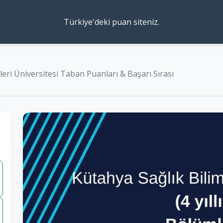
Türkiye'deki puan siteniz.
eri Üniversitesi Taban Puanları & Başarı Sırası