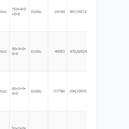
150+4+0
tsiz
Doldu
24169
491,59213
+0+0
90+3+0+
tsiz
Doldu
40053
470,62624
0+0
60+2+0+
tsiz
Doldu
117780
394,39915
0+0
50+2+0+