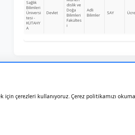
Sağlık
dislik ve
Bilimleri
Doğa
Adli
Üniversi
Devlet
SAY
Ücre
Bilimleri
Bilimler
tesi -
Fakültes
KÜTAHY
i
A
 için çerezleri kullanıyoruz. Çerez politikamızı okuma
wikipuan.com © 2024
Hakkımızda
Gizlilik
Kullanım Koşulları
Blog
Güncel