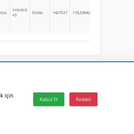
1+0+0+0
tsiz
Doldu
1427537
178,29642
+0
k için
Kabul Et
Reddet