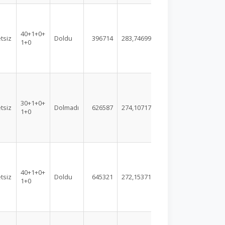
40+1+0+
tsiz
Doldu
396714
283,74699
1+0
30+1+0+
tsiz
Dolmadı
626587
274,10717
1+0
40+1+0+
tsiz
Doldu
645321
272,15371
1+0