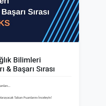
ık Bilimleri
ı & Başarı Sırası
uanları…
 Yarayacak Taban Puanlarını İnceleyin!