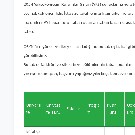
2024 Yükseköğretim Kurumları Sınavı (YKS) sonuçlarına göre te
seçmek çok önemlidir. İşte size tercihlerinizi hazırlarken refera
bölümleri, AYT puan türü, taban puanları taban başarı sırası, 
tablo.
ÖSYM’nin güncel verileriyle hazırladığımız bu tabloyla, hangi 
görebilirsiniz.
Bu tablo, farklı üniversitelerin ve bölümlerinin taban puanlarını
yerleşme sonuçları, başvuru yaptığınız yılın koşullarına ve ko
Üniversi
Üniversi
Progra
Puan
Ücr
Fakülte
te
te Türü
m
Türü
urs
Kütahya