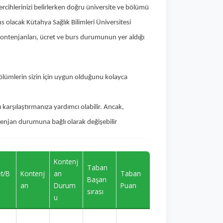
rcihlerinizi belirlerken doğru üniversite ve bölümü
ns olacak Kütahya Sağlık Bilimleri Üniversitesi
kontenjanları, ücret ve burs durumunun yer aldığı
bölümlerin sizin için uygun olduğunu kolayca
 karşılaştırmanıza yardımcı olabilir. Ancak,
ntenjan durumuna bağlı olarak değişebilir
Kontenj
Taban
et/B
Kontenj
an
Taban
Başarı
an
Durum
Puan
sırası
u