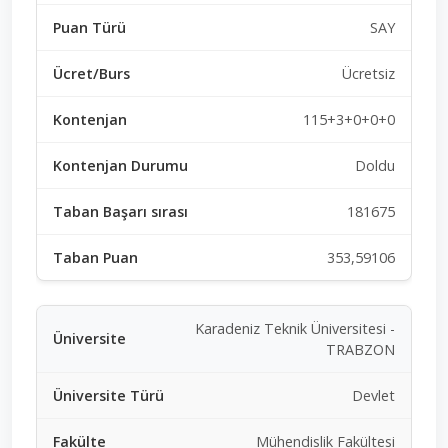
SAY
Ücretsiz
115+3+0+0+0
Doldu
181675
353,59106
Karadeniz Teknik Üniversitesi -
TRABZON
Devlet
Mühendislik Fakültesi