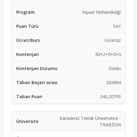
İnşaat Mühendisliği
SAY
Ücretsiz
50+2+0+0+0
Doldu
202864
343,20793
Karadeniz Teknik Üniversitesi -
TRABZON