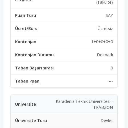
(Fakülte)
SAY
Ücretsiz
1+0+0+0+0
Dolmadı
0
---
Karadeniz Teknik Üniversitesi -
TRABZON
Devlet