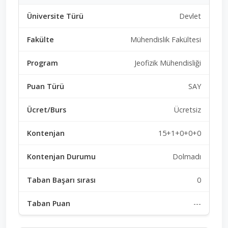
Devlet
Mühendislik Fakültesi
Jeofizik Mühendisliği
SAY
Ücretsiz
15+1+0+0+0
Dolmadı
0
---