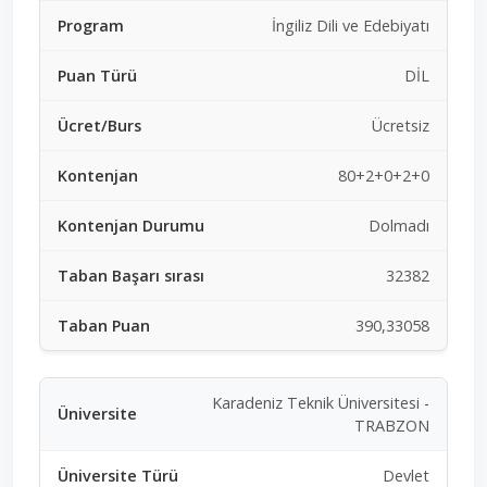
İngiliz Dili ve Edebiyatı
DİL
Ücretsiz
80+2+0+2+0
Dolmadı
32382
390,33058
Karadeniz Teknik Üniversitesi -
TRABZON
Devlet