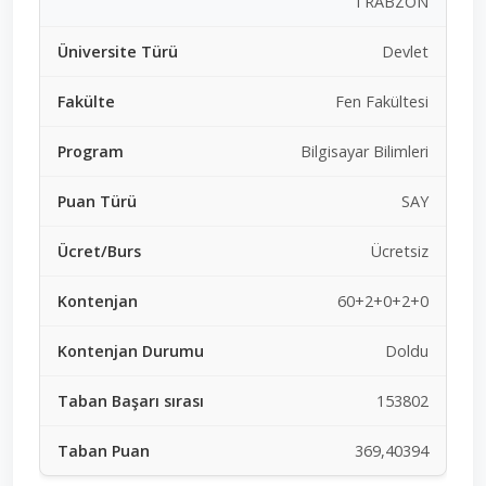
TRABZON
Devlet
Fen Fakültesi
Bilgisayar Bilimleri
SAY
Ücretsiz
60+2+0+2+0
Doldu
153802
369,40394