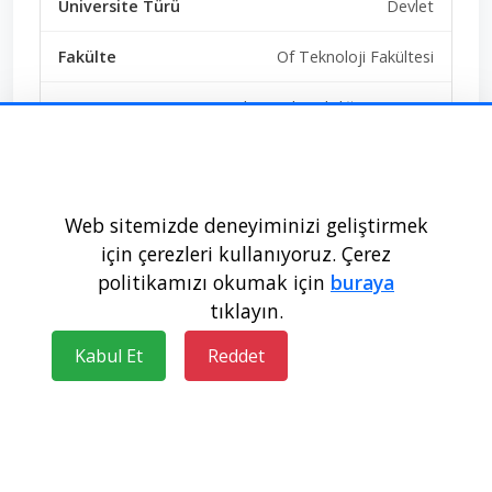
Devlet
Of Teknoloji Fakültesi
Yazılım Mühendisliği (M.T.O.K.)
SAY
Ücretsiz
Web sitemizde deneyiminizi geliştirmek
için çerezleri kullanıyoruz. Çerez
14+1+0+0+0
politikamızı okumak için
buraya
tıklayın.
Doldu
Kabul Et
Reddet
219304
335,99105
Karadeniz Teknik Üniversitesi -