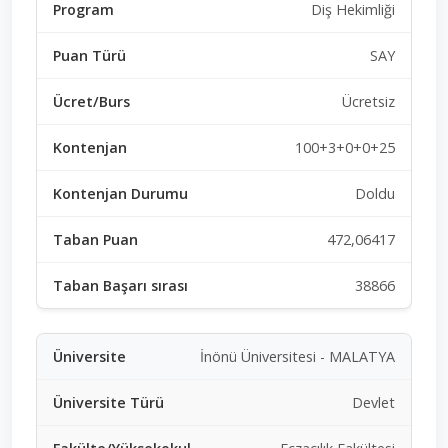
Diş Hekimliği
SAY
Ücretsiz
100+3+0+0+25
Doldu
472,06417
38866
İnönü Üniversitesi - MALATYA
Devlet