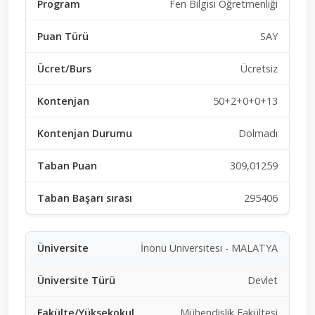
Fen Bilgisi Öğretmenliği
SAY
Ücretsiz
50+2+0+0+13
Dolmadı
309,01259
295406
İnönü Üniversitesi - MALATYA
Devlet
Mühendislik Fakültesi