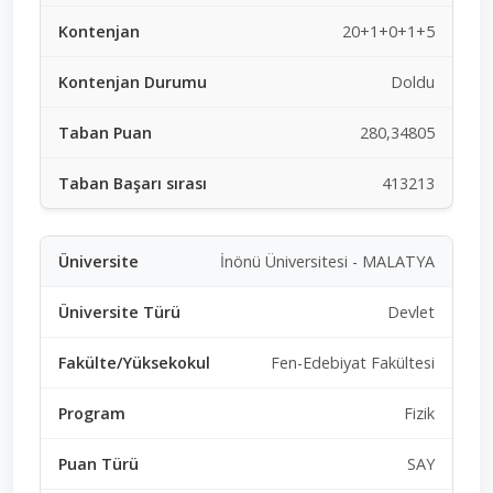
20+1+0+1+5
Doldu
280,34805
413213
İnönü Üniversitesi - MALATYA
Devlet
Fen-Edebiyat Fakültesi
Fizik
SAY