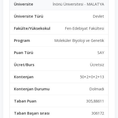
İnönü Üniversitesi - MALATYA
Devlet
Fen-Edebiyat Fakültesi
Moleküler Biyoloji ve Genetik
SAY
Ücretsiz
50+2+0+2+13
Dolmadı
305,88611
306172