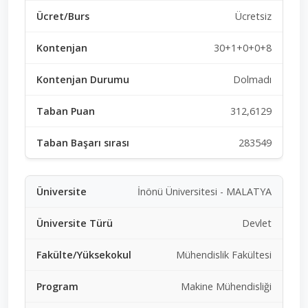
Ücretsiz
30+1+0+0+8
Dolmadı
312,6129
283549
İnönü Üniversitesi - MALATYA
Devlet
Mühendislik Fakültesi
Makine Mühendisliği