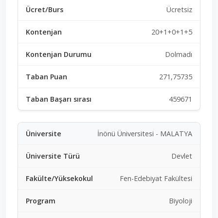
Ücretsiz
20+1+0+1+5
Dolmadı
271,75735
459671
İnönü Üniversitesi - MALATYA
Devlet
Fen-Edebiyat Fakültesi
Biyoloji