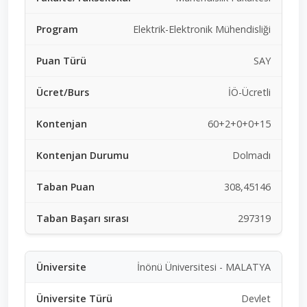
Elektrik-Elektronik Mühendisliği
SAY
İÖ-Ücretli
60+2+0+0+15
Dolmadı
308,45146
297319
İnönü Üniversitesi - MALATYA
Devlet