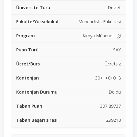
Devlet
Mühendislik Fakültesi
Kimya Mühendisliği
SAY
Ücretsiz
30+1+0+0+8
Doldu
307,89737
299210