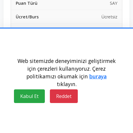
SAY
Ücretsiz
25+1+0+1+6
Doldu
271,36722
Web sitemizde deneyiminizi geliştirmek
için çerezleri kullanıyoruz. Çerez
461873
politikamızı okumak için
buraya
tıklayın.
İnönü Üniversitesi - MALATYA
Kabul Et
Reddet
Devlet
Sağlık Bilimleri Fakültesi