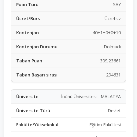
SAY
Ücretsiz
40+1+0+0+10
Dolmadı
309,23661
294631
İnönü Üniversitesi - MALATYA
Devlet
Eğitim Fakültesi