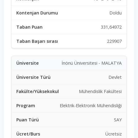
Doldu
331,64972
229907
İnönü Üniversitesi - MALATYA
Devlet
Mühendislik Fakültesi
Elektrik-Elektronik Mühendisliği
SAY
Ücretsiz