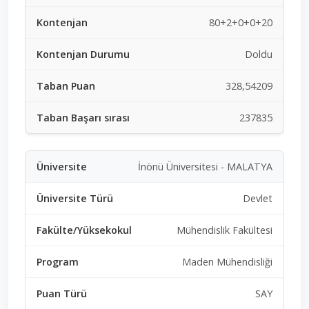
80+2+0+0+20
Doldu
328,54209
237835
İnönü Üniversitesi - MALATYA
Devlet
Mühendislik Fakültesi
Maden Mühendisliği
SAY