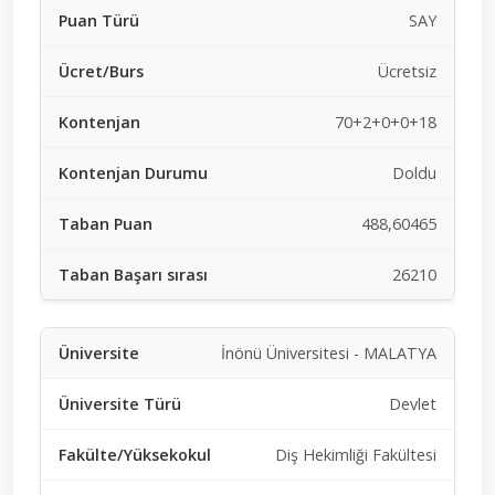
SAY
Ücretsiz
70+2+0+0+18
Doldu
488,60465
26210
İnönü Üniversitesi - MALATYA
Devlet
Diş Hekimliği Fakültesi