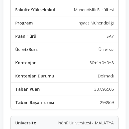
Mühendislik Fakültesi
İnşaat Mühendisliği
SAY
Ücretsiz
30+1+0+0+8
Dolmadı
307,95505
298969
İnönü Üniversitesi - MALATYA