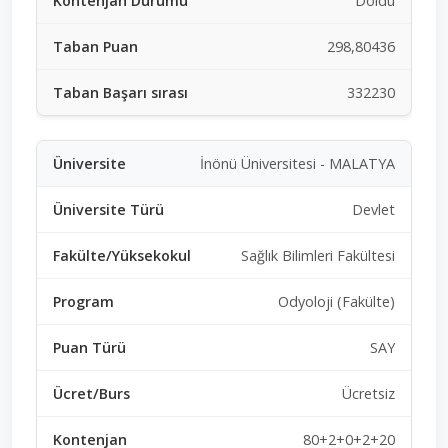
Doldu
298,80436
332230
İnönü Üniversitesi - MALATYA
Devlet
Sağlık Bilimleri Fakültesi
Odyoloji (Fakülte)
SAY
Ücretsiz
80+2+0+2+20