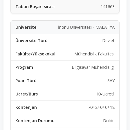
141663
İnönü Üniversitesi - MALATYA
Devlet
Mühendislik Fakültesi
Bilgisayar Mühendisliği
SAY
İÖ-Ücretli
70+2+0+0+18
Doldu