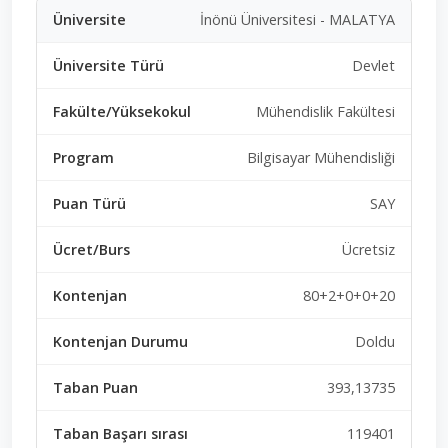
İnönü Üniversitesi - MALATYA
Devlet
Mühendislik Fakültesi
Bilgisayar Mühendisliği
SAY
Ücretsiz
80+2+0+0+20
Doldu
393,13735
119401