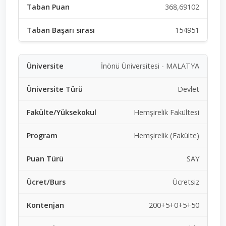
368,69102
154951
İnönü Üniversitesi - MALATYA
Devlet
Hemşirelik Fakültesi
Hemşirelik (Fakülte)
SAY
Ücretsiz
200+5+0+5+50