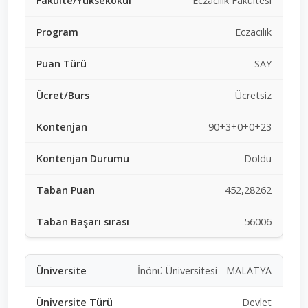
Eczacılık Fakültesi
Eczacılık
SAY
Ücretsiz
90+3+0+0+23
Doldu
452,28262
56006
İnönü Üniversitesi - MALATYA
Devlet