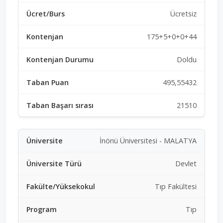
Ücretsiz
175+5+0+0+44
Doldu
495,55432
21510
İnönü Üniversitesi - MALATYA
Devlet
Tıp Fakültesi
Tıp