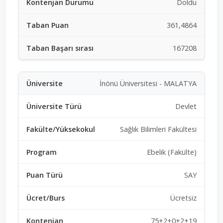
Doldu
361,4864
167208
İnönü Üniversitesi - MALATYA
Devlet
Sağlık Bilimleri Fakültesi
Ebelik (Fakülte)
SAY
Ücretsiz
75+2+0+2+19