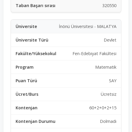
320550
İnönü Üniversitesi - MALATYA
Devlet
Fen-Edebiyat Fakültesi
Matematik
SAY
Ücretsiz
60+2+0+2+15
Dolmadı