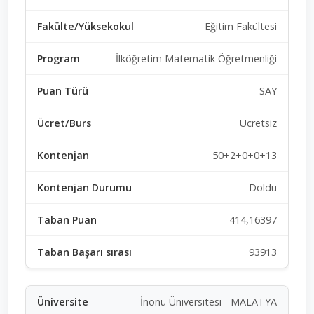
Eğitim Fakültesi
İlköğretim Matematik Öğretmenliği
SAY
Ücretsiz
50+2+0+0+13
Doldu
414,16397
93913
İnönü Üniversitesi - MALATYA