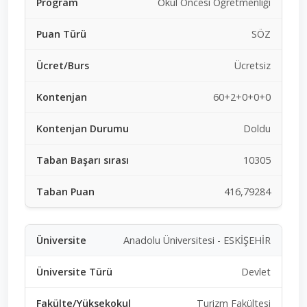
Okul Öncesi Öğretmenliği
SÖZ
Ücretsiz
60+2+0+0+0
Doldu
10305
416,79284
Anadolu Üniversitesi - ESKİŞEHİR
Devlet
Turizm Fakültesi