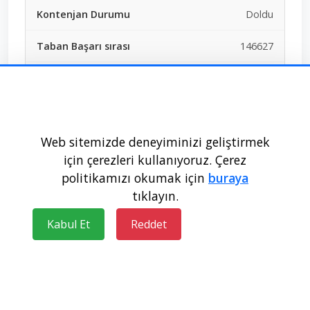
Doldu
146627
338,93518
Anadolu Üniversitesi - ESKİŞEHİR
Web sitemizde deneyiminizi geliştirmek
için çerezleri kullanıyoruz. Çerez
Devlet
politikamızı okumak için
buraya
İktisadi ve İdari Bilimler
tıklayın.
Fakültesi
Kabul Et
Reddet
Siyaset Bilimi ve Kamu Yönetimi
EA
Ücretsiz