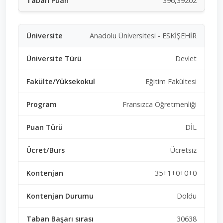
396,39202
Anadolu Üniversitesi - ESKİŞEHİR
Devlet
Eğitim Fakültesi
Fransızca Öğretmenliği
DİL
Ücretsiz
35+1+0+0+0
Doldu
30638