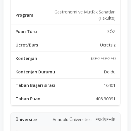
Gastronomi ve Mutfak Sanatları
(Fakülte)
SÖZ
Ücretsiz
60+2+0+2+0
Doldu
16401
406,30991
Anadolu Üniversitesi - ESKİŞEHİR