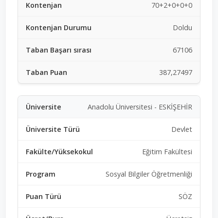
70+2+0+0+0
Doldu
67106
387,27497
Anadolu Üniversitesi - ESKİŞEHİR
Devlet
Eğitim Fakültesi
Sosyal Bilgiler Öğretmenliği
SÖZ