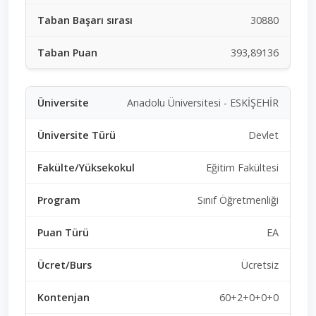
30880
393,89136
Anadolu Üniversitesi - ESKİŞEHİR
Devlet
Eğitim Fakültesi
Sınıf Öğretmenliği
EA
Ücretsiz
60+2+0+0+0