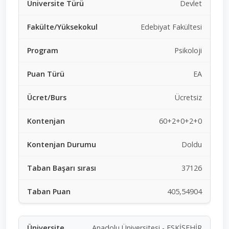
Devlet
Edebiyat Fakültesi
Psikoloji
EA
Ücretsiz
60+2+0+2+0
Doldu
37126
405,54904
Anadolu Üniversitesi - ESKİŞEHİR