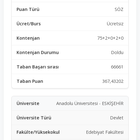
SÖZ
Ücretsiz
75+2+0+2+0
Doldu
66661
367,43202
Anadolu Üniversitesi - ESKİŞEHİR
Devlet
Edebiyat Fakültesi