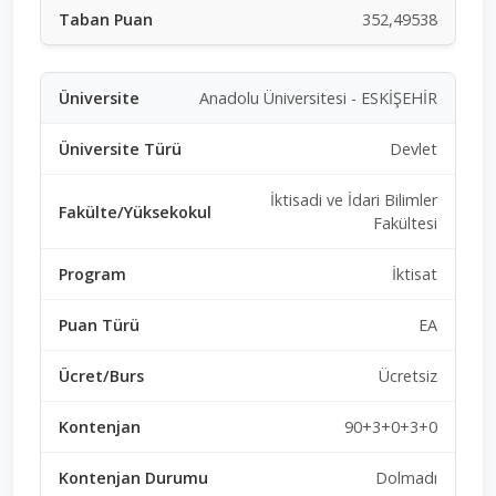
352,49538
Anadolu Üniversitesi - ESKİŞEHİR
Devlet
İktisadi ve İdari Bilimler
Fakültesi
İktisat
EA
Ücretsiz
90+3+0+3+0
Dolmadı