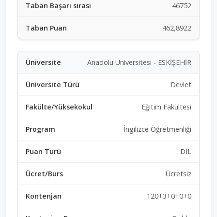
46752
462,8922
Anadolu Üniversitesi - ESKİŞEHİR
Devlet
Eğitim Fakültesi
İngilizce Öğretmenliği
DİL
Ücretsiz
120+3+0+0+0