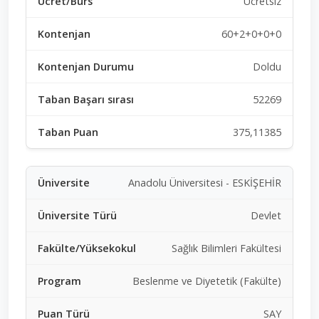
Ücretsiz
60+2+0+0+0
Doldu
52269
375,11385
Anadolu Üniversitesi - ESKİŞEHİR
Devlet
Sağlık Bilimleri Fakültesi
Beslenme ve Diyetetik (Fakülte)
SAY