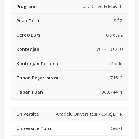
Türk Dili ve Edebiyatı
SÖZ
Ücretsiz
70+2+0+2+0
Doldu
74513
363,74411
Anadolu Üniversitesi - ESKİŞEHİR
Devlet