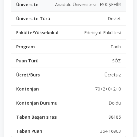
Anadolu Üniversitesi - ESKİŞEHİR
Devlet
Edebiyat Fakültesi
Tarih
SÖZ
Ücretsiz
70+2+0+2+0
Doldu
98185
354,16903