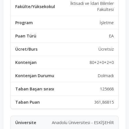
İktisadi ve İdari Bilimler
Fakültesi
İşletme
EA
Ücretsiz
80+2+0+2+0
Dolmadı
125668
361,86815
Anadolu Üniversitesi - ESKİŞEHİR