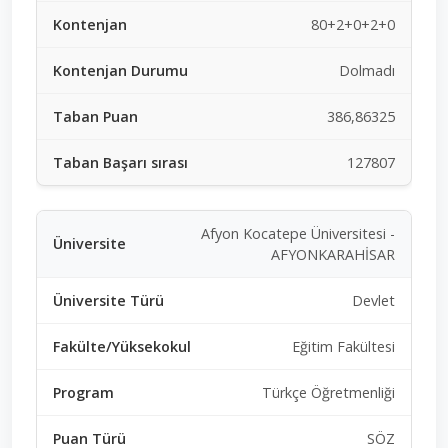
80+2+0+2+0
Dolmadı
386,86325
127807
Afyon Kocatepe Üniversitesi -
AFYONKARAHİSAR
Devlet
Eğitim Fakültesi
Türkçe Öğretmenliği
SÖZ