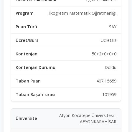
İlköğretim Matematik Öğretmenliği
SAY
Ücretsiz
50+2+0+0+0
Doldu
407,15659
101959
Afyon Kocatepe Üniversitesi -
AFYONKARAHİSAR