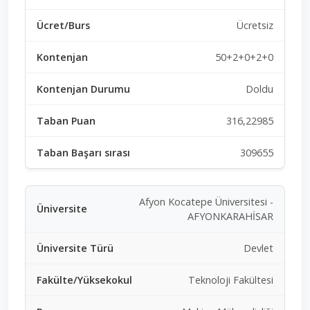
Ücretsiz
50+2+0+2+0
Doldu
316,22985
309655
Afyon Kocatepe Üniversitesi -
AFYONKARAHİSAR
Devlet
Teknoloji Fakültesi