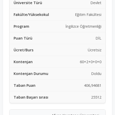
Devlet
Eğitim Fakültesi
İngilizce Öğretmenliği
DİL
Ücretsiz
60+2+0+0+0
Doldu
406,94681
25512