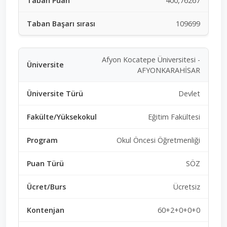
400,76267
109699
Afyon Kocatepe Üniversitesi -
AFYONKARAHİSAR
Devlet
Eğitim Fakültesi
Okul Öncesi Öğretmenliği
SÖZ
Ücretsiz
60+2+0+0+0