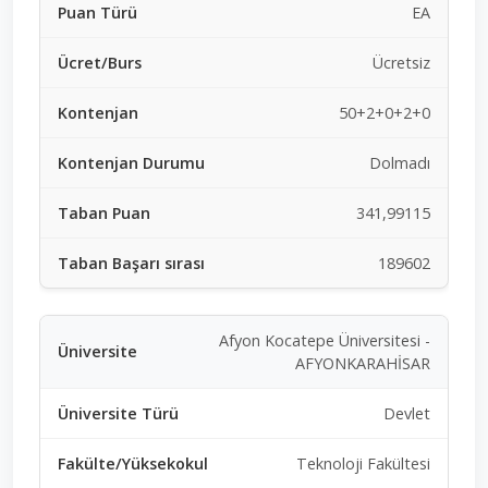
EA
Ücretsiz
50+2+0+2+0
Dolmadı
341,99115
189602
Afyon Kocatepe Üniversitesi -
AFYONKARAHİSAR
Devlet
Teknoloji Fakültesi