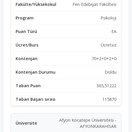
Fen-Edebiyat Fakültesi
Psikoloji
EA
Ücretsiz
70+2+0+2+0
Doldu
365,51222
115870
Afyon Kocatepe Üniversitesi -
AFYONKARAHİSAR