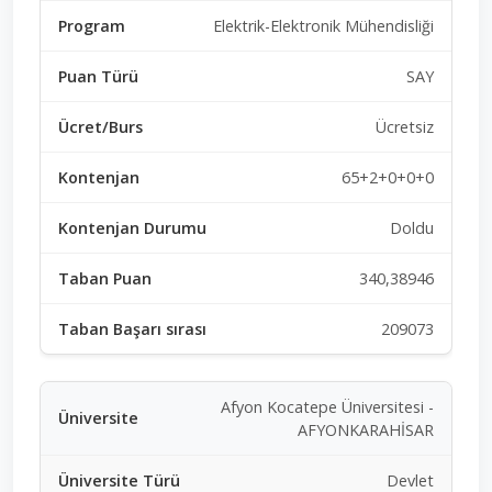
Elektrik-Elektronik Mühendisliği
SAY
Ücretsiz
65+2+0+0+0
Doldu
340,38946
209073
Afyon Kocatepe Üniversitesi -
AFYONKARAHİSAR
Devlet