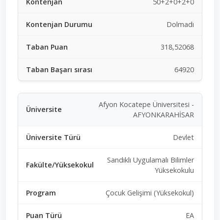
50+2+0+2+0
Dolmadı
318,52068
64920
Afyon Kocatepe Üniversitesi -
AFYONKARAHİSAR
Devlet
Sandıklı Uygulamalı Bilimler
Yüksekokulu
Çocuk Gelişimi (Yüksekokul)
EA