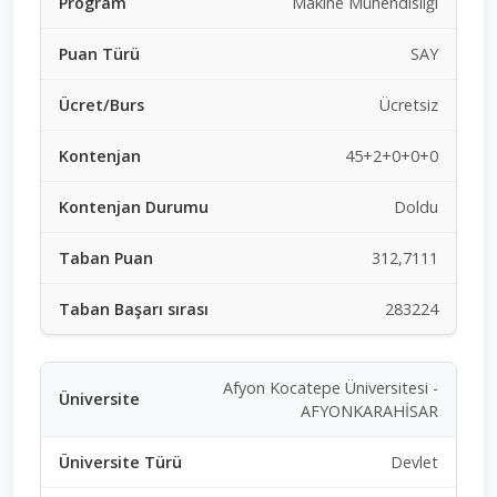
Makine Mühendisliği
SAY
Ücretsiz
45+2+0+0+0
Doldu
312,7111
283224
Afyon Kocatepe Üniversitesi -
AFYONKARAHİSAR
Devlet