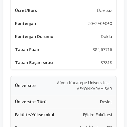
Ücretsiz
50+2+0+0+0
Doldu
384,67716
37818
Afyon Kocatepe Üniversitesi -
AFYONKARAHİSAR
Devlet
Eğitim Fakültesi