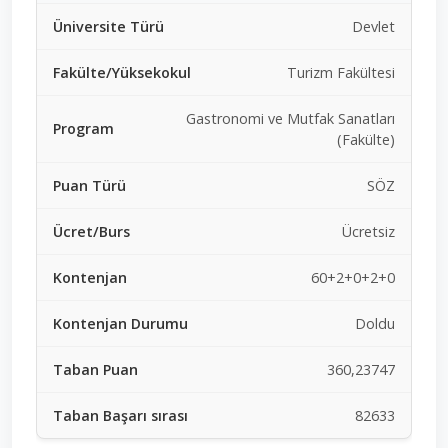
Devlet
Turizm Fakültesi
Gastronomi ve Mutfak Sanatları
(Fakülte)
SÖZ
Ücretsiz
60+2+0+2+0
Doldu
360,23747
82633