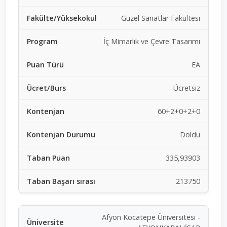
Güzel Sanatlar Fakültesi
İç Mimarlık ve Çevre Tasarımı
EA
Ücretsiz
60+2+0+2+0
Doldu
335,93903
213750
Afyon Kocatepe Üniversitesi -