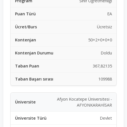
Sınıf Öğretmenliği
EA
Ücretsiz
50+2+0+0+0
Doldu
367,82135
109988
Afyon Kocatepe Üniversitesi -
AFYONKARAHİSAR
Devlet