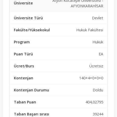
Afyon Kocatepe Üniversitesi -
AFYONKARAHİSAR
Devlet
Hukuk Fakültesi
Hukuk
EA
Ücretsiz
140+4+0+0+0
Doldu
404,02795
39244