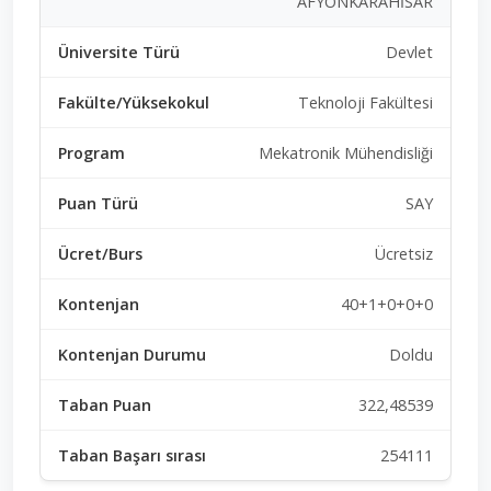
AFYONKARAHİSAR
Devlet
Teknoloji Fakültesi
Mekatronik Mühendisliği
SAY
Ücretsiz
40+1+0+0+0
Doldu
322,48539
254111