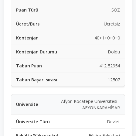
SÖZ
Ücretsiz
40+1+0+0+0
Doldu
412,52954
12507
Afyon Kocatepe Üniversitesi -
AFYONKARAHİSAR
Devlet
Eğitim Fakültesi