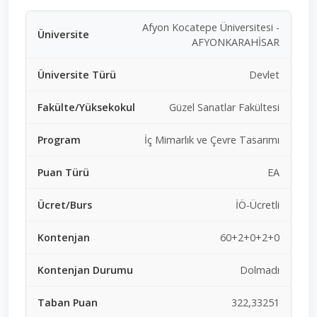
Afyon Kocatepe Üniversitesi -
AFYONKARAHİSAR
Devlet
Güzel Sanatlar Fakültesi
İç Mimarlık ve Çevre Tasarımı
EA
İÖ-Ücretli
60+2+0+2+0
Dolmadı
322,33251