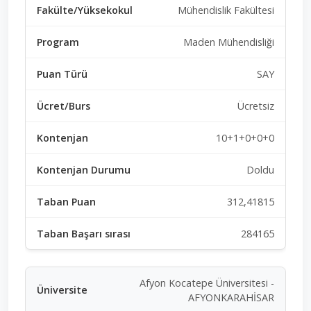
Mühendislik Fakültesi
Maden Mühendisliği
SAY
Ücretsiz
10+1+0+0+0
Doldu
312,41815
284165
Afyon Kocatepe Üniversitesi -
AFYONKARAHİSAR