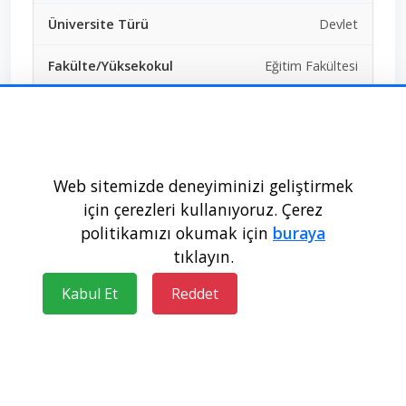
Devlet
Eğitim Fakültesi
Fen Bilgisi Öğretmenliği
SAY
Web sitemizde deneyiminizi geliştirmek
Ücretsiz
için çerezleri kullanıyoruz. Çerez
politikamızı okumak için
buraya
30+1+0+0+0
tıklayın.
Doldu
Kabul Et
Reddet
312,21278
284824