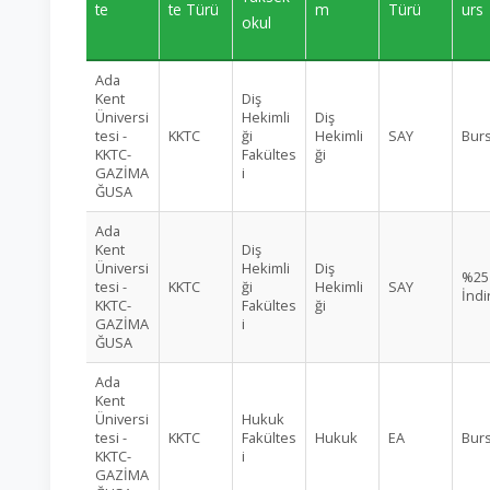
te
te Türü
m
Türü
urs
okul
Ada
Kent
Diş
Üniversi
Hekimli
Diş
tesi -
KKTC
ği
Hekimli
SAY
Burs
KKTC-
Fakültes
ği
GAZİMA
i
ĞUSA
Ada
Kent
Diş
Üniversi
Hekimli
Diş
%25
tesi -
KKTC
ği
Hekimli
SAY
İndi
KKTC-
Fakültes
ği
GAZİMA
i
ĞUSA
Ada
Kent
Üniversi
Hukuk
tesi -
KKTC
Fakültes
Hukuk
EA
Burs
KKTC-
i
GAZİMA