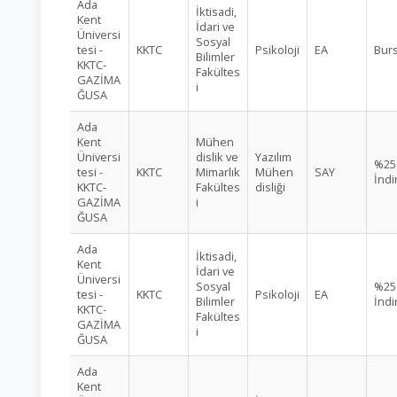
Ada
İktisadi,
Kent
İdari ve
Üniversi
Sosyal
tesi -
KKTC
Psikoloji
EA
Burs
Bilimler
KKTC-
Fakültes
GAZİMA
i
ĞUSA
Ada
Kent
Mühen
Üniversi
dislik ve
Yazılım
%25
tesi -
KKTC
Mimarlık
Mühen
SAY
İndi
KKTC-
Fakültes
disliği
GAZİMA
i
ĞUSA
Ada
İktisadi,
Kent
İdari ve
Üniversi
Sosyal
%25
tesi -
KKTC
Psikoloji
EA
Bilimler
İndi
KKTC-
Fakültes
GAZİMA
i
ĞUSA
Ada
Kent