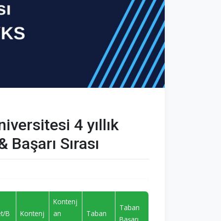
versitesi 4 yıllık
& Başarı Sırası
Kontenj
Taban
et/B
Kontenj
an
Taban
Başarı