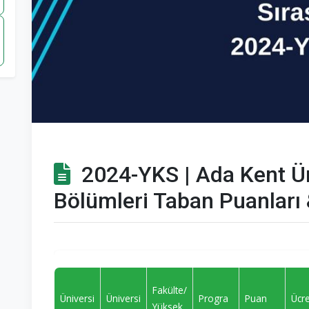
2024-YKS | Ada Kent Üni
Bölümleri Taban Puanları 
Fakülte/
Üniversi
Üniversi
Progra
Puan
Ücr
Yüksek