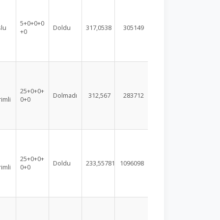
5+0+0+0
lu
Doldu
317,0538
305149
+0
25+0+0+
Dolmadı
312,567
283712
rimli
0+0
25+0+0+
Doldu
233,55781
1096098
rimli
0+0