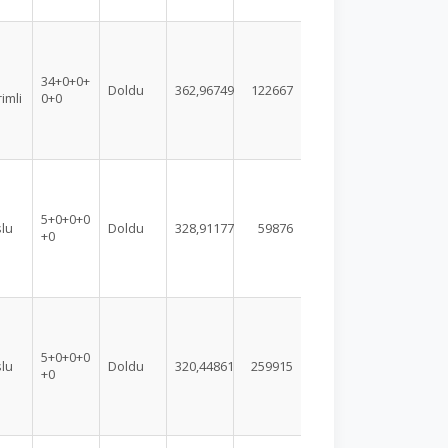
34+0+0+
Doldu
362,96749
122667
rimli
0+0
5+0+0+0
lu
Doldu
328,91177
59876
+0
5+0+0+0
lu
Doldu
320,44861
259915
+0