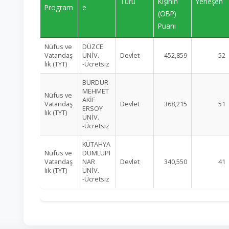
Türü
Kişinin
Yerleşen
Program
e
(OBP)
Puanı
Nüfus ve
DÜZCE
Vatandaş
ÜNİV.
Devlet
452,859
52
lık (TYT)
-Ücretsiz
BURDUR
MEHMET
Nüfus ve
AKİF
Vatandaş
Devlet
368,215
51
ERSOY
lık (TYT)
ÜNİV.
-Ücretsiz
KÜTAHYA
Nüfus ve
DUMLUPI
Vatandaş
NAR
Devlet
340,550
41
lık (TYT)
ÜNİV.
-Ücretsiz