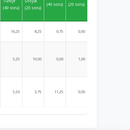
Türkçe
Sosyal
(40 soru)
(20 soru)
(40 soru)
(20 soru)
16,25
8,25
0,75
0,00
5,25
10,00
0,00
1,00
5,50
3,75
11,25
0,00