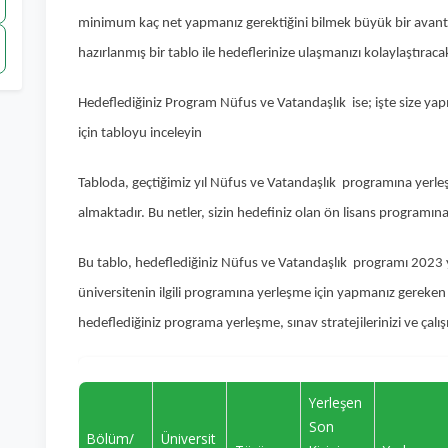
minimum kaç net yapmanız gerektiğini bilmek büyük bir avantaj 
hazırlanmış bir tablo ile hedeflerinize ulaşmanızı kolaylaştıraca
Hedeflediğiniz Program Nüfus ve Vatandaşlık ise; işte size y
için tabloyu inceleyin
Tabloda, geçtiğimiz yıl Nüfus ve Vatandaşlık programına yerleşen
almaktadır. Bu netler, sizin hedefiniz olan ön lisans programına gi
Bu tablo, hedeflediğiniz Nüfus ve Vatandaşlık programı 2023 yıl 
üniversitenin ilgili programına yerleşme için yapmanız gereken n
hedeflediğiniz programa yerleşme, sınav stratejilerinizi ve çalı
Yerleşen
Son
Bölüm/
Üniversit