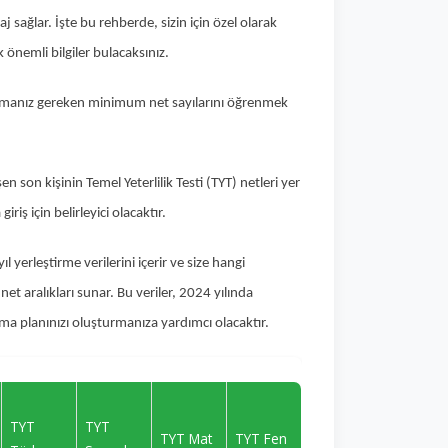
sağlar. İşte bu rehberde, sizin için özel olarak
k önemli bilgiler bulacaksınız.
apmanız gereken minimum net sayılarını öğrenmek
 son kişinin Temel Yeterlilik Testi (TYT) netleri yer
riş için belirleyici olacaktır.
yerleştirme verilerini içerir ve size hangi
et aralıkları sunar. Bu veriler, 2024 yılında
şma planınızı oluşturmanıza yardımcı olacaktır.
TYT
TYT
TYT Mat
TYT Fen