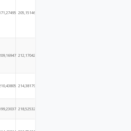
171,27495
205,15146
209,16947
212,17042
210,43805
214,38179
199,23037
218,52532