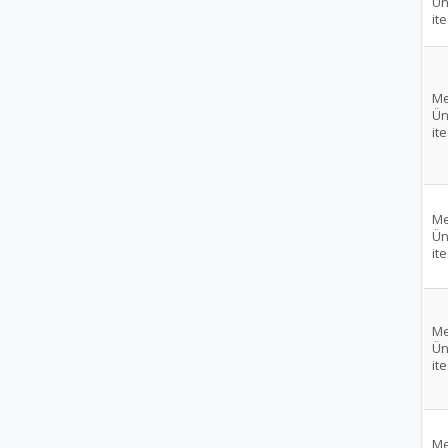
Ün
ite
Me
Ün
ite
Me
Ün
ite
Me
Ün
ite
Me