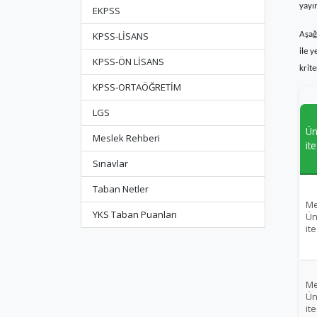
yayı
EKPSS
KPSS-LİSANS
Aşağ
ile 
KPSS-ÖN LİSANS
krit
KPSS-ORTAÖĞRETİM
LGS
Ün
Meslek Rehberi
it
Sınavlar
Taban Netler
Me
YKS Taban Puanları
Ün
ite
Me
Ün
ite