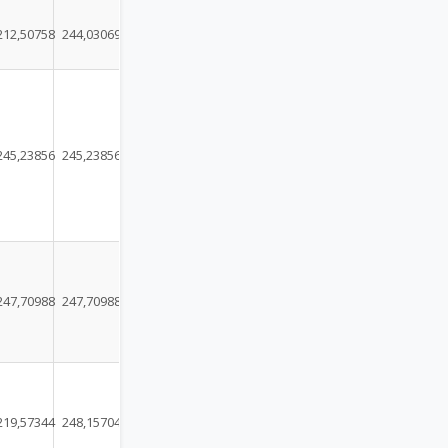
212,50758
244,03069
245,23856
245,23856
247,70988
247,70988
219,57344
248,15704