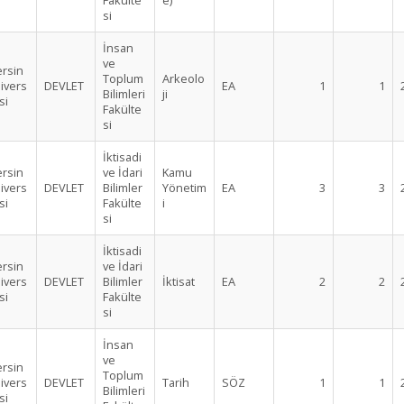
Fakülte
e)
si
İnsan
ve
rsin
Toplum
Arkeolo
ivers
DEVLET
EA
1
1
Bilimleri
ji
si
Fakülte
si
İktisadi
rsin
ve İdari
Kamu
ivers
DEVLET
Bilimler
Yönetim
EA
3
3
si
Fakülte
i
si
İktisadi
rsin
ve İdari
ivers
DEVLET
Bilimler
İktisat
EA
2
2
si
Fakülte
si
İnsan
ve
rsin
Toplum
ivers
DEVLET
Tarih
SÖZ
1
1
Bilimleri
si