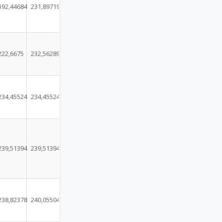
192,44684
231,89719
222,6675
232,56289
234,45524
234,45524
239,51394
239,51394
238,82378
240,05504