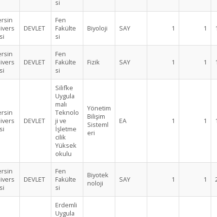
si
rsin
Fen
ivers
DEVLET
Fakülte
Biyoloji
SAY
1
1
si
si
rsin
Fen
ivers
DEVLET
Fakülte
Fizik
SAY
1
1
si
si
Silifke
Uygula
malı
Yönetim
rsin
Teknolo
Bilişim
ivers
DEVLET
ji ve
EA
1
1
Sisteml
si
İşletme
eri
cilik
Yüksek
okulu
rsin
Fen
Biyotek
ivers
DEVLET
Fakülte
SAY
1
1
noloji
si
si
Erdemli
Uygula