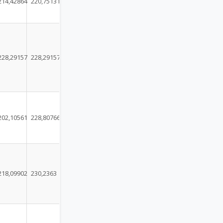
214,42864
220,75131
228,29157
228,29157
202,10561
228,80766
218,09902
230,2363