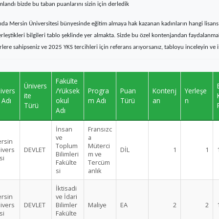
mlandı bizde bu taban puanlarını sizin için derledik
ıda Mersin Üniversitesi bünyesinde eğitim almaya hak kazanan kadınların hangi lisa
yerleştikleri bilgileri tablo şeklinde yer almakta. Sizde bu özel kontenjandan faydalanm
erlere sahipseniz ve 2025 YKS tercihleri için referans arıyorsanız, tabloyu inceleyin ve i
Fakülte
Ünivers
ivers
/Yüksek
Progra
Puan
Kontenj
Yerleşe
ite
e Adı
okul
m Adı
Türü
an
n
Türü
Adı
İnsan
Fransızc
ve
a
rsin
Toplum
Müterci
ivers
DEVLET
DİL
1
1
Bilimleri
m ve
si
Fakülte
Tercüm
si
anlık
İktisadi
rsin
ve İdari
ivers
DEVLET
Bilimler
Maliye
EA
2
2
si
Fakülte