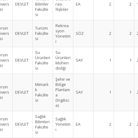
ivers
DEVLET
Bilimler
rası
EA
2
2
si
Fakülte
İlişkiler
si
Rekrea
rsin
Turizm
syon
ivers
DEVLET
Fakülte
SÖZ
2
2
Yönetim
si
si
i
Su
Su
rsin
Ürünleri
Ürünleri
ivers
DEVLET
SAY
1
1
Fakülte
Mühen
si
si
disliği
Şehir ve
Mimarlı
Bölge
rsin
k
Planlam
ivers
DEVLET
SAY
1
1
Fakülte
a
si
si
(İngilizc
e)
Sağlık
rsin
Sağlık
Bilimleri
ivers
DEVLET
Yönetim
EA
2
2
Fakülte
si
i
si