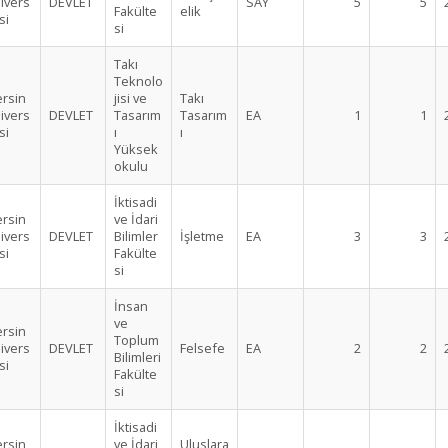
ivers
DEVLET
SAY
5
5
Fakülte
elik
si
si
Takı
Teknolo
rsin
jisi ve
Takı
ivers
DEVLET
Tasarım
Tasarım
EA
1
1
si
ı
ı
Yüksek
okulu
İktisadi
rsin
ve İdari
ivers
DEVLET
Bilimler
İşletme
EA
3
3
si
Fakülte
si
İnsan
ve
rsin
Toplum
ivers
DEVLET
Felsefe
EA
2
2
Bilimleri
si
Fakülte
si
İktisadi
rsin
ve İdari
Uluslara