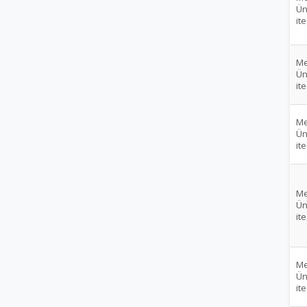
Ün
ite
Me
Ün
ite
Me
Ün
ite
Me
Ün
ite
Me
Ün
ite