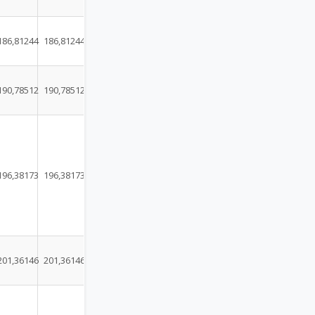
186,81244
186,81244
190,78512
190,78512
196,38173
196,38173
201,36146
201,36146