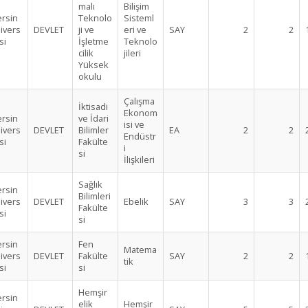
malı
Bilişim
rsin
Teknolo
Sisteml
ivers
DEVLET
ji ve
eri ve
SAY
2
2
si
İşletme
Teknolo
cilik
jileri
Yüksek
okulu
Çalışma
İktisadi
Ekonom
rsin
ve İdari
isi ve
ivers
DEVLET
Bilimler
EA
2
2
Endüstr
si
Fakülte
i
si
İlişkileri
Sağlık
rsin
Bilimleri
ivers
DEVLET
Ebelik
SAY
3
3
Fakülte
si
si
rsin
Fen
Matema
ivers
DEVLET
Fakülte
SAY
2
2
tik
si
si
Hemşir
rsin
elik
Hemşir