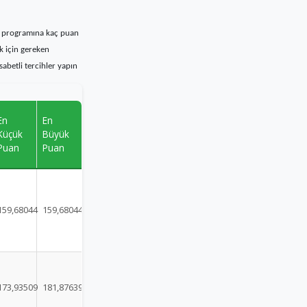
ns programına kaç puan
ak için gereken
sabetli tercihler yapın
En
En
Küçük
Büyük
Puan
Puan
159,68044
159,68044
173,93509
181,87639