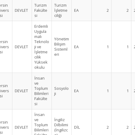
rsin
Turizm
Turizm
ivers
DEVLET
Fakülte
İşletme
EA
2
2
si
si
ciliği
Erdemli
Uygula
malı
Yönetim
rsin
Teknolo
Bilişim
ivers
DEVLET
ji ve
EA
1
1
Sisteml
si
İşletme
eri
cilik
Yüksek
okulu
İnsan
ve
rsin
Toplum
Sosyolo
ivers
DEVLET
EA
1
1
Bilimleri
ji
si
Fakülte
si
İnsan
ve
İngiliz
rsin
Toplum
Dilbilimi
ivers
DEVLET
DİL
2
2
Bilimleri
(İngilizc
si