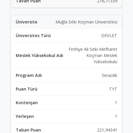
216,71339
Muğla Sıtkı Koçman Üniversitesi
DEVLET
Fethiye Ali Sıtkı-Mefharet
Koçman Meslek
Yüksekokulu
Seracılık
TYT
1
1
221,94341