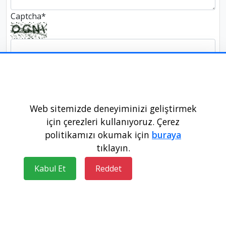
Captcha
*
Web sitemizde deneyiminizi geliştirmek
için çerezleri kullanıyoruz. Çerez
politikamızı okumak için
buraya
tıklayın.
wikipuan.com © 2024
Kabul Et
Reddet
Hakkımızda
Gizlilik
Kullanım Koşulları
Blog
Güncel