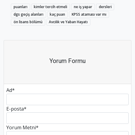
puanları
kimler tercih etmeli
ne iş yapar
dersleri
dgs geçiş alanları
kaç puan
KPSS ataması var mı
ön lisans bölümü
Avcılık ve Yaban Hayatı
Yorum Formu
Ad
*
E-posta
*
Yorum Metni
*