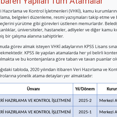
tibaren Yapılan Tüm Atamalar
i Hazırlama ve Kontrol İşletmenleri (VHKİ), kamu kurumlarınd
lama, belgeleri düzenleme, resmi yazışmaları takip etme ve b
eçlerini yürütme gibi görevleri üstlenen memurlardır. Beledi
anlıklar, üniversiteler, hastaneler, adliyeler ve diğer kamu
iş bir çalışma alanına sahiptirler.
uda görev almak isteyen VHKİ adaylarının KPSS Lisans sına
ekmektedir. KPSS ile yapılan atamalarda her yıl belirli konte
ılmakta ve bu kontenjanlara göre taban ve tavan puanlar ol
ğıdaki tabloda, 2020 yılından itibaren Veri Hazırlama ve Kont
rolarına yönelik atama detayları yer almaktadır:
Ünvanı
Yıl/Dönem
Kuru
ERİ HAZIRLAMA VE KONTROL İŞLETMENİ
2025-2
Merkezi 
ERİ HAZIRLAMA VE KONTROL İŞLETMENİ
2025-1
Merkezi 