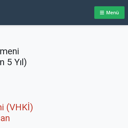
Menü
tmeni
 5 Yıl)
ni (VHKİ)
dan