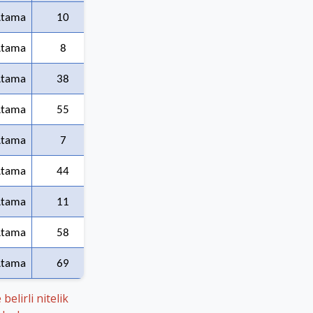
Atama
10
83,16
90,82
Atama
8
76,23
92,48
Atama
38
75,29
89,77
Atama
55
92,12
92,13
Atama
7
68,99
68,99
Atama
44
71,19
94,49
Atama
11
78,19
89,07
Atama
58
75,17
95,78
Atama
69
83,17
94,50
elirli nitelik