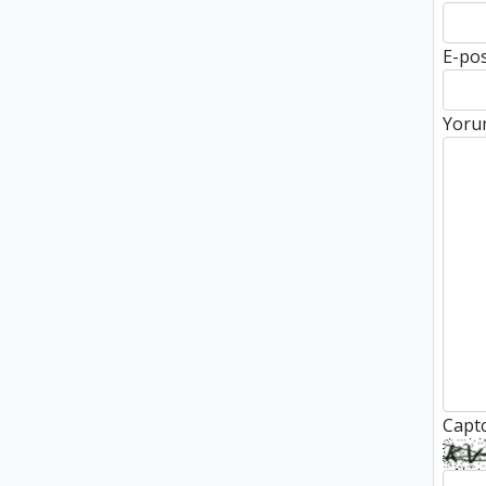
E-po
Yoru
Capt