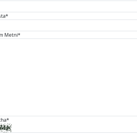
sta
*
m Metni
*
cha
*