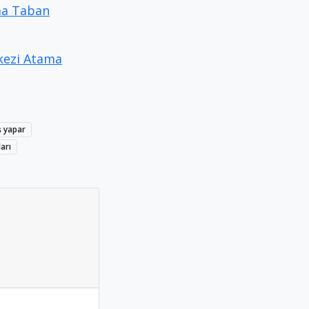
ama Taban
rkezi Atama
ş yapar
arı