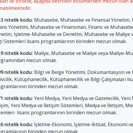
ları ile birlikte, aşağıda belirtilen bölümlerden mezun olan 
nabilmektedir.
3 nitelik kodu:
Muhasebe, Muhasebe ve Finansal Yönetim,
ans Yönetimi, Muhasebe ve Finansman, Finans ve Muhaseb
netim, İşletme-Muhasebe ve Denetim, Muhasebe ve Maliye
gi Sistemleri lisans programlarının birinden mezun olmak.
9 nitelik kodu:
Maliye, Muhasebe ve Maliye veya Maliye-Mu
ogramından mezun olmak.
9 nitelik kodu:
Bilgi ve Belge Yönetimi, Dokümantasyon ve
ivcilik, Kütüphanecilik, Kütüphanecilik ve Bilgi Çalışmaları li
gramlarının birinden mezun olmak.
1 nitelik kodu:
Yeni Medya, Yeni Medya ve Gazetecilik, Yeni
tişim, Yeni Medya ve İletişim Sistemleri, Medya ve İletişim, Me
temleri lisans programlarının birinden mezun olmak.
6 nitelik kodu:
İşletme-Ekonomi, İşletme-İktisat, Ekonomi ve
gramlarının birinden mezun olmak