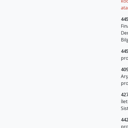
kod
ata
445
Fin
De
Bil
445
pr
409
Arş
pro
427
İle
Sis
442
pro