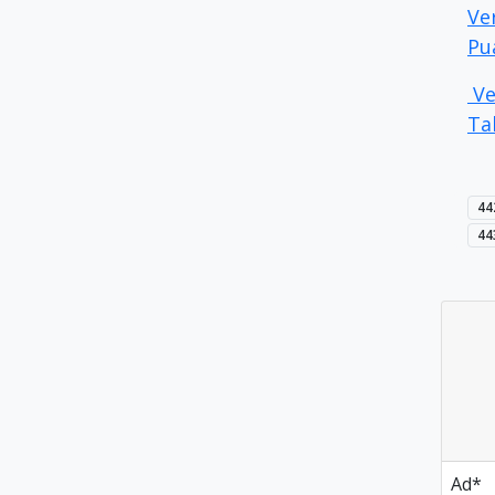
Ve
Pu
Ve
Ta
44
44
Ad
*