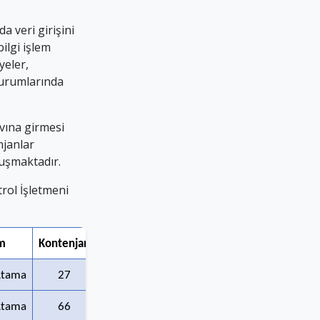
a veri girişini
ilgi işlem
yeler,
 kurumlarında
vına girmesi
njanlar
uşmaktadır.
rol İşletmeni
m
Kontenjan
En Düşük Puan
En Yüksek Puan
Atama
27
71,17
93,88
Atama
66
69,92
92,99