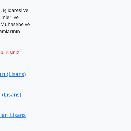
, İş İdaresi ve
imleri ve
, Muhasebe ve
ramlarının
ilirisiniz
rı (Lisans)
 (Lisans)
arı Lisans