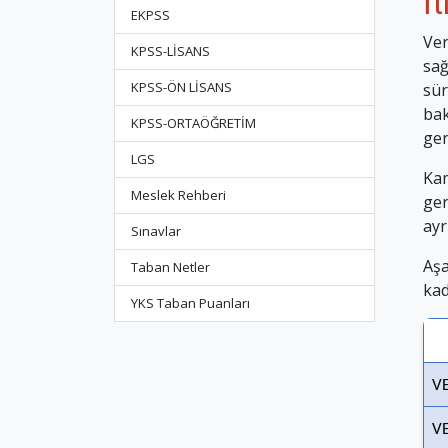
İ
EKPSS
Ver
KPSS-LİSANS
sağ
KPSS-ÖN LİSANS
sür
bak
KPSS-ORTAÖĞRETİM
gen
LGS
Kam
Meslek Rehberi
ger
ayr
Sınavlar
Aşa
Taban Netler
kad
YKS Taban Puanları
V
V