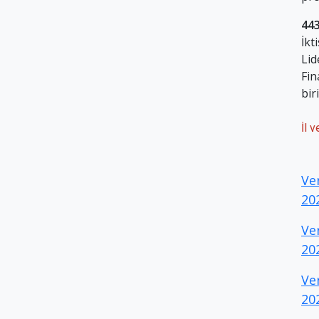
443
İkt
Lid
Fin
bir
İl 
Ve
20
Ve
20
Ve
20